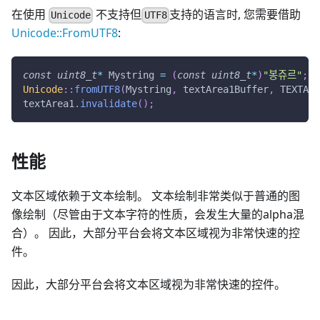
在使用
不支持但
支持的语言时, 您需要借助
Unicode
UTF8
Unicode::FromUTF8
:
const
uint8_t
*
 Mystring 
=
(
const
uint8_t
*
)
"봉쥬르"
;
Unicode
::
fromUTF8
(
Mystring
,
 textArea1Buffer
,
 TEXTARE
textArea1
.
invalidate
(
)
;
性能
文本区域依赖于文本绘制。 文本绘制非常类似于普通的图
像绘制（尽管由于文本字符的性质，会发生大量的alpha混
合）。 因此，大部分平台会将文本区域视为非常快速的控
件。
因此，大部分平台会将文本区域视为非常快速的控件。