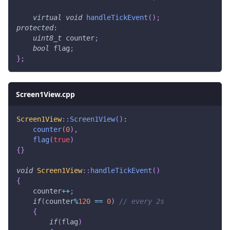
virtual
void
handleTickEvent
(
)
;
protected
:
uint8_t
 counter
;
bool
 flag
;
}
;
Screen1View.cpp
Screen1View
::
Screen1View
(
)
:
counter
(
0
)
,
flag
(
true
)
{
}
void
Screen1View
::
handleTickEvent
(
)
{
    counter
++
;
if
(
counter
%
120
==
0
)
// every 2s
{
if
(
flag
)