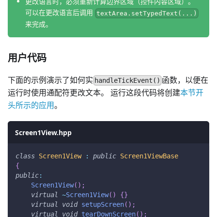
更改语言时，必须重新计算边界区域（控件内容区域）。
可以在更改语言后调用
textArea.setTypedText(...)
来完成。
用户代码
下面的示例演示了如何实
函数，以便在
handleTickEvent()
运行时使用通配符更改文本。 运行这段代码将创建
本节开
头所示的应用
。
Screen1View.hpp
class
Screen1View
:
public
Screen1ViewBase
{
public
:
Screen1View
(
)
;
virtual
~
Screen1View
(
)
{
}
virtual
void
setupScreen
(
)
;
virtual
void
tearDownScreen
(
)
;