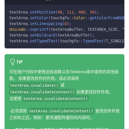
textArea
.
setPosition
(
40
,
111
,
400
,
50
)
;
textArea
.
setColor
(
touchgfx
::
Color
::
getColorFromRGB
(
6
textArea
.
setLinespacing
(
0
)
;
Unicode
::
snprintf
(
textAreaBuffer
,
 TEXTAREA_SIZE
,
"%s
textArea
.
setWildcard
(
textAreaBuffer
)
;
textArea
.
setTypedText
(
touchgfx
::
TypedText
(
T_SINGLEUS
TIP
可在用户代码中使用这些函数以及TextArea类中提供的其他函
数。 如果更改控件的外观，请必须调用
或
textArea.invalidate()
如果更改控件外观。
textArea.invalidateContent()
当使用
textArea.invalidateContent()
-必须调用
更改控件外观
textArea.invalidateContent()
之前和之后，例如：更改通配符缓存的内容时。