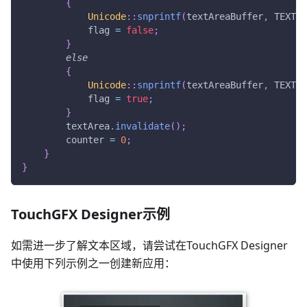
{
Unicode
::
snprintf
(
textAreaBuffer
,
 TEXTAR
            flag 
=
false
;
}
else
{
Unicode
::
snprintf
(
textAreaBuffer
,
 TEXTAR
            flag 
=
true
;
}
        textArea
.
invalidate
(
)
;
        counter 
=
0
;
}
}
TouchGFX Designer示例
如需进一步了解文本区域，请尝试在TouchGFX Designer
中使用下列示例之一创建新应用：