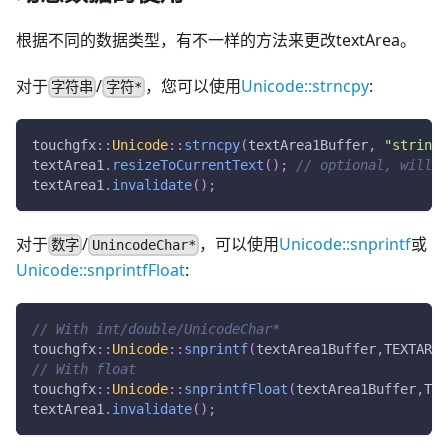
根据不同的数据类型，有不一样的方法来更改textArea。
对于
/
，您可以使用
Unicode::strncpy
:
字符串
字符*
touchgfx
::
Unicode
::
strncpy
(
textArea1Buffer
,
"string"
textArea1
.
resizeToCurrentText
(
)
;
// optional, will r
textArea1
.
invalidate
(
)
;
对于
/
，可以使用
Unicode::snprintf
或
数字
UnincodeChar*
Unicode::snprintfFloat
:
// With int/double/UnicodeChar*
touchgfx
::
Unicode
::
snprintf
(
textArea1Buffer
,
TEXTAREA
// With float
touchgfx
::
Unicode
::
snprintfFloat
(
textArea1Buffer
,
TEX
textArea1
.
invalidate
(
)
;