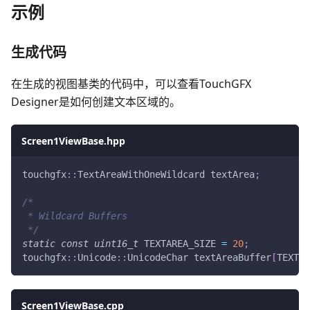
示例
生成代码
在生成的视图基类的代码中，可以查看TouchGFX
Designer是如何创建文本区域的。
Screen1ViewBase.hpp
touchgfx
::
TextAreaWithOneWildcard textArea
;
/*
 * Wildcard Buffers
 */
static
const
uint16_t
 TEXTAREA_SIZE 
=
20
;
touchgfx
::
Unicode
::
UnicodeChar textAreaBuffer
[
TEXTAR
Screen1ViewBase.cpp