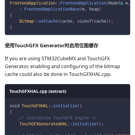
FrontendApplication
::
FrontendApplication
(
Model
&
 m
,
 F
:
FrontendApplicationBase
(
m
,
 heap
)
{
Bitmap
::
setCache
(
cache
,
sizeof
(
cache
)
)
;
}
使用TouchGFX Generator时启用位图缓存
If you are using STM32CubeMX and TouchGFX
Generator, enabling and configuring of the bitmap
cache could also be done in TouchGFXHAL.cpp.
TouchGFXHAL.cpp (extract)
void
TouchGFXHAL
::
initialize
(
)
{
/* Initialize TouchGFX Engine */
TouchGFXGeneratedHAL
::
initialize
(
)
;