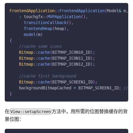
FrontendApplication
::
FrontendApplication
(
Model
&
 m
,
 F
:
 touchgfx
::
MVPApplication
(
)
,
transitionCallback
(
)
,
frontendHeap
(
heap
)
,
model
(
m
)
{
//cache some icons
Bitmap
::
cache
(
BITMAP_ICON10_ID
)
;
Bitmap
::
cache
(
BITMAP_ICON11_ID
)
;
Bitmap
::
cache
(
BITMAP_ICON12_ID
)
;
//cache first background
Bitmap
::
cache
(
BITMAP_SCREEN1_ID
)
;
    backgroundBitmapCached 
=
 BITMAP_SCREEN1_ID
;
//re
}
在
方法中，用所需的位图替换缓存的背
View::setupScreen
景位图：