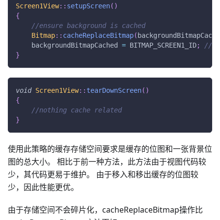
Screen1View
::
setupScreen
(
)
{
//ensure background is cached
Bitmap
::
cacheReplaceBitmap
(
backgroundBitmapCache
    backgroundBitmapCached 
=
 BITMAP_SCREEN1_ID
;
//re
}
void
Screen1View
::
tearDownScreen
(
)
{
//nothing cache related
}
使用此策略的缓存存储空间要求是缓存的位图和一张背景位
图的总大小。 相比于前一种方法，此方法由于视图代码较
少，其代码更易于维护。 由于移入和移出缓存的位图较
少，因此性能更优。
由于存储空间不会碎片化，cacheReplaceBitmap操作比