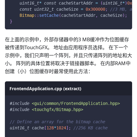
uint16_t
*
const
 cacheStartAddr 
=
(
uint16_t
*
)
0xC0
const
uint32_t
 cacheSize 
=
0x300000
;
//3 MB, as 
Bitmap
::
setCache
(
cacheStartAddr
,
 cacheSize
)
;
}
在上面的示例中，外部存储器中的3 MB缓冲作为位图缓存
被传递到TouchGFX。 地址由应用程序员选择。 在下一个
示例中，我们只声明一个阵列，并且只传递阵列的地址和大
小。 阵列的具体位置将取决于链接器脚本。 在内部RAM中
创建（小）位图缓存时最常使用此方法：
FrontendApplication.cpp (extract)
#
include
<gui/common/FrontendApplication.hpp>
#
include
<touchgfx/Bitmap.hpp>
// Define an array for the bitmap cache
uint16_t
 cache
[
128
*
1024
]
;
//256 KB cache