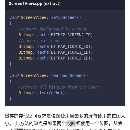
Screen1View.cpp (extract)
void
Screen1View
::
setupScreen
(
)
{
//ensure background is cached
Bitmap
::
cache
(
BITMAP_SCREEN2_ID
)
;
//cache some icons
Bitmap
::
cache
(
BITMAP_ICON10_ID
)
;
Bitmap
::
cache
(
BITMAP_ICON11_ID
)
;
Bitmap
::
cache
(
BITMAP_ICON12_ID
)
;
}
void
Screen1View
::
tearDownScreen
(
)
{
//Remove all bitmaps from the cache
Bitmap
::
clearCache
(
)
;
}
缓存的存储空间要求是位图使用量最多的屏幕使用的位图大
小。 此方法的缺点是如果两个
都使用一个位图，从第
视图