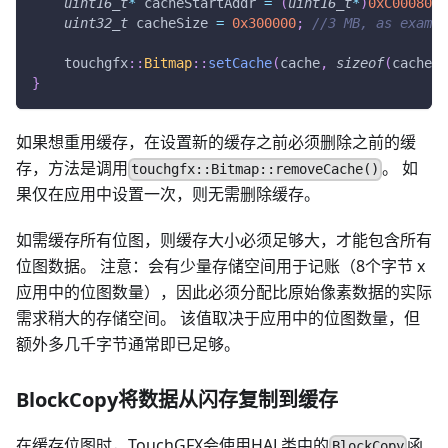
uint16_t
*
 cacheStartAddr 
=
(
uint16_t
*
)
0xC0008000
uint32_t
 cacheSize 
=
0x300000
;
//3 MB, as exampl
    touchgfx
::
Bitmap
::
setCache
(
cache
,
sizeof
(
cache
)
)
}
如果想重用缓存，在设置新的缓存之前必须删除之前的缓
存，方法是调用
。 如
touchgfx::Bitmap::removeCache()
果仅在应用中设置一次，则无需删除缓存。
如需缓存所有位图，则缓存大小必须足够大，才能包含所有
位图数据。 注意：会有少量存储空间用于记账（8个字节 x
应用中的位图数量），因此必须分配比原始像素数据的实际
需求稍大的存储空间。 该值取决于应用中的位图数量，但
额外多几千字节通常即已足够。
BlockCopy将数据从闪存复制到缓存
在缓存位图时，TouchGFX会使用HAL类中的
函
BlockCopy