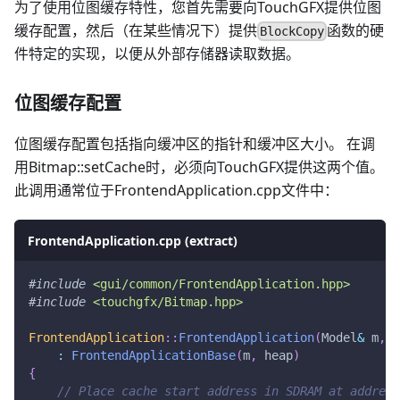
为了使用位图缓存特性，您首先需要向TouchGFX提供位图
缓存配置，然后（在某些情况下）提供
函数的硬
BlockCopy
件特定的实现，以便从外部存储器读取数据。
位图缓存配置
位图缓存配置包括指向缓冲区的指针和缓冲区大小。 在调
用Bitmap::setCache时，必须向TouchGFX提供这两个值。
此调用通常位于FrontendApplication.cpp文件中：
FrontendApplication.cpp (extract)
#
include
<gui/common/FrontendApplication.hpp>
#
include
<touchgfx/Bitmap.hpp>
FrontendApplication
::
FrontendApplication
(
Model
&
 m
,
 F
:
FrontendApplicationBase
(
m
,
 heap
)
{
// Place cache start address in SDRAM at address