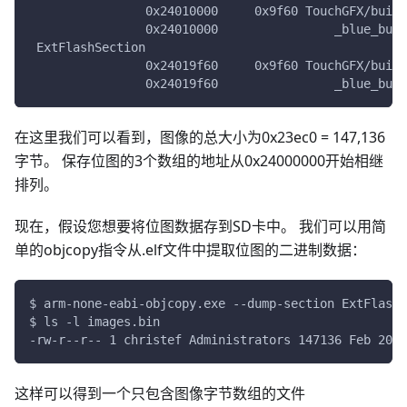
                0x24010000     0x9f60 TouchGFX/build
                0x24010000                _blue_butt
 ExtFlashSection
                0x24019f60     0x9f60 TouchGFX/build
                0x24019f60                _blue_butt
在这里我们可以看到，图像的总大小为0x23ec0 = 147,136
字节。 保存位图的3个数组的地址从0x24000000开始相继
排列。
现在，假设您想要将位图数据存到SD卡中。 我们可以用简
单的objcopy指令从.elf文件中提取位图的二进制数据：
$ arm-none-eabi-objcopy.exe --dump-section ExtFlashS
$ ls -l images.bin
-rw-r--r-- 1 christef Administrators 147136 Feb 20 1
这样可以得到一个只包含图像字节数组的文件