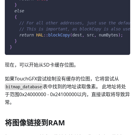
}
else
{
// For all other addresses, just use the default
// This is important, as blockCopy is also used 
return
HAL
::
blockCopy
(
dest
,
 src
,
 numBytes
)
;
}
}
现在，可以开始从SD卡缓存位图。
如果TouchGFX尝试绘制没有缓存的位图，它将尝试从
表中找到的地址读取像素。 此地址将处
bitmap_database
于范围0x24000000 - 0x24100000以内，直接读取将导致异
常。
将图像链接到RAM