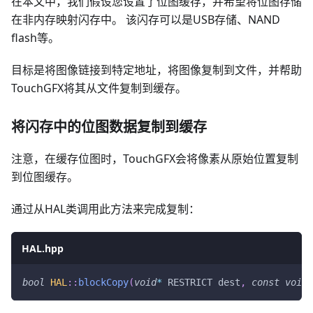
在本文中，我们假设您设置了位图缓存，并希望将位图存储
在非内存映射闪存中。 该闪存可以是USB存储、NAND
flash等。
目标是将图像链接到特定地址，将图像复制到文件，并帮助
TouchGFX将其从文件复制到缓存。
将闪存中的位图数据复制到缓存
注意，在缓存位图时，TouchGFX会将像素从原始位置复制
到位图缓存。
通过从HAL类调用此方法来完成复制：
HAL.hpp
bool
HAL
::
blockCopy
(
void
*
 RESTRICT dest
,
const
void
*