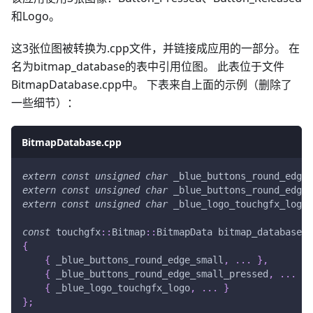
和Logo。
这3张位图被转换为.cpp文件，并链接成应用的一部分。 在
名为bitmap_database的表中引用位图。 此表位于文件
BitmapDatabase.cpp中。 下表来自上面的示例（删除了
一些细节）：
BitmapDatabase.cpp
extern
const
unsigned
char
 _blue_buttons_round_edge_
extern
const
unsigned
char
 _blue_buttons_round_edge_
extern
const
unsigned
char
 _blue_logo_touchgfx_logo
[
const
 touchgfx
::
Bitmap
::
BitmapData bitmap_database
[
]
{
{
 _blue_buttons_round_edge_small
,
.
.
.
}
,
{
 _blue_buttons_round_edge_small_pressed
,
.
.
.
}
,
{
 _blue_logo_touchgfx_logo
,
.
.
.
}
}
;