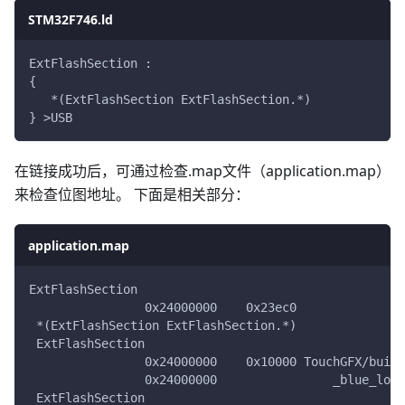
STM32F746.ld
ExtFlashSection :
{
   *(ExtFlashSection ExtFlashSection.*)
} >USB
在链接成功后，可通过检查.map文件（application.map）
来检查位图地址。 下面是相关部分：
application.map
ExtFlashSection
                0x24000000    0x23ec0
 *(ExtFlashSection ExtFlashSection.*)
 ExtFlashSection
                0x24000000    0x10000 TouchGFX/build
                0x24000000                _blue_logo
 ExtFlashSection