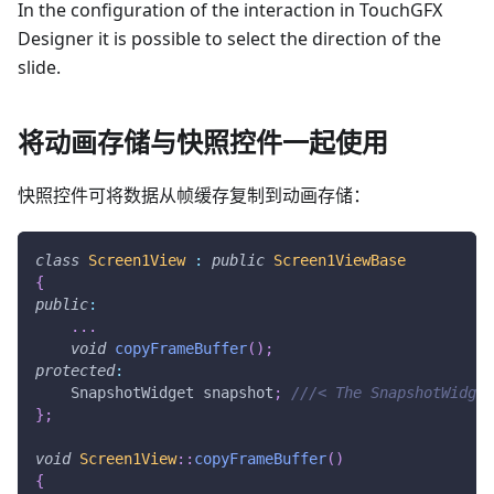
In the configuration of the interaction in TouchGFX
Designer it is possible to select the direction of the
slide.
将动画存储与快照控件一起使用
快照控件可将数据从帧缓存复制到动画存储：
class
Screen1View
:
public
Screen1ViewBase
{
public
:
.
.
.
void
copyFrameBuffer
(
)
;
protected
:
    SnapshotWidget snapshot
;
///< The SnapshotWidget
}
;
void
Screen1View
::
copyFrameBuffer
(
)
{