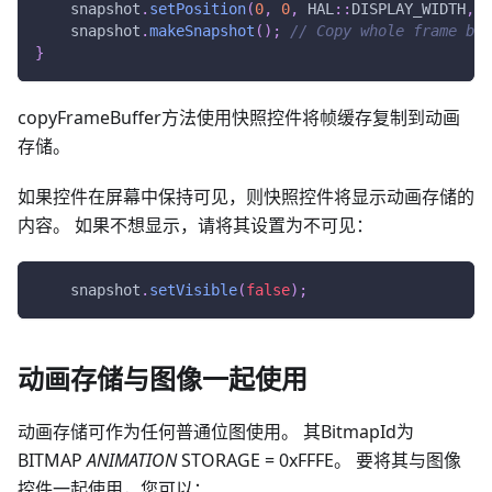
    snapshot
.
setPosition
(
0
,
0
,
 HAL
::
DISPLAY_WIDTH
,
 H
    snapshot
.
makeSnapshot
(
)
;
// Copy whole frame buf
}
copyFrameBuffer方法使用快照控件将帧缓存复制到动画
存储。
如果控件在屏幕中保持可见，则快照控件将显示动画存储的
内容。 如果不想显示，请将其设置为不可见：
    snapshot
.
setVisible
(
false
)
;
动画存储与图像一起使用
动画存储可作为任何普通位图使用。 其BitmapId为
BITMAP
ANIMATION
STORAGE = 0xFFFE。 要将其与图像
控件一起使用，您可以：