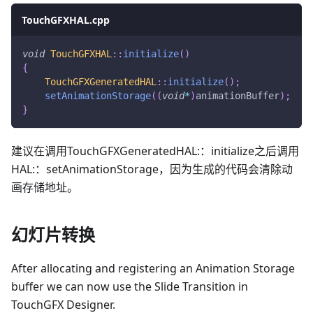
TouchGFXHAL.cpp
void
TouchGFXHAL
::
initialize
(
)
{
TouchGFXGeneratedHAL
::
initialize
(
)
;
setAnimationStorage
(
(
void
*
)
animationBuffer
)
;
}
建议在调用TouchGFXGeneratedHAL:：initialize之后调用
HAL:：setAnimationStorage，因为生成的代码会清除动
画存储地址。
幻灯片转换
After allocating and registering an Animation Storage
buffer we can now use the Slide Transition in
TouchGFX Designer.