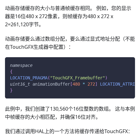
动画存储缓存的大小与普通帧缓存相同。 例如，您的显示
器是16位480 x 272像素，则帧缓存为480 x 272 x
2=261,120字节。
动画存储要么通过数组分配，要么通过显式地址分配（不能
在TouchGFX生成器中配置）：
namespace
{
LOCATION_PRAGMA
(
"TouchGFX_Framebuffer"
)
uint16_t
 animationBuffer
[
480
*
272
]
LOCATION_ATTRIBU
}
此例中，我们创建了130,560个16位整数的数组。 这与本例
中帧缓存的大小相匹配，并确保16位对齐。
我们通过调用HAL上的一个方法将缓存传递给TouchGFX：