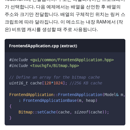
가 선택합니다. 다음 예제에서는 배열을 선언한 후 배열의
주소와 크기만 전달합니다. 배열의 구체적인 위치는 링커 스
크립트에 따라 달라집니다. 이 메소드는 내장 RAM에서 (작
은) 비트맵 캐시를 생성할 때 주로 사용됩니다.
FrontendApplication.cpp (extract)
#
include
<gui/common/FrontendApplication.hpp>
#
include
<touchgfx/Bitmap.hpp>
// Define an array for the bitmap cache
uint16_t
 cache
[
128
*
1024
]
;
//256 KB cache
FrontendApplication
::
FrontendApplication
(
Model
&
 m
,
 F
:
FrontendApplicationBase
(
m
,
 heap
)
{
Bitmap
::
setCache
(
cache
,
sizeof
(
cache
)
)
;
}