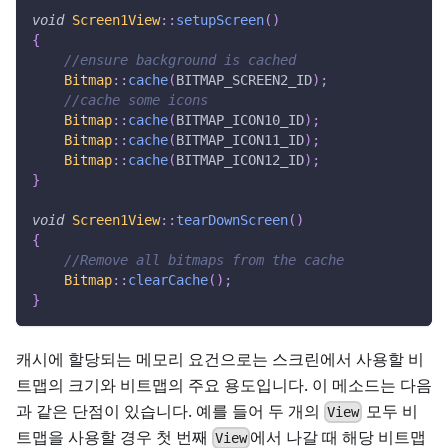
void
Screen1View
::
setupScreen
(
)
{
//ensure background is cached
Bitmap
::
cache
(
BITMAP_SCREEN2_ID
)
;
//cache some icons
Bitmap
::
cache
(
BITMAP_ICON10_ID
)
;
Bitmap
::
cache
(
BITMAP_ICON11_ID
)
;
Bitmap
::
cache
(
BITMAP_ICON12_ID
)
;
}
void
Screen1View
::
tearDownScreen
(
)
{
//Remove all bitmaps from the cache
Bitmap
::
clearCache
(
)
;
}
캐시에 할당되는 메모리 요건으로는 스크린에서 사용할 비
트맵의 크기와 비트맵의 주요 용도입니다. 이 메소드는 다음
과 같은 단점이 있습니다. 예를 들어 두 개의
모두 비
View
트맵을 사용할 경우 첫 번째
에서 나갈 때 해당 비트맵
View