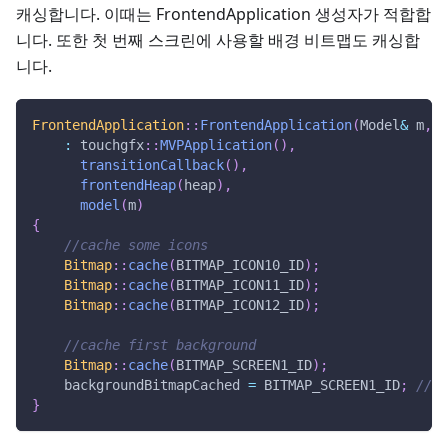
캐싱합니다. 이때는 FrontendApplication 생성자가 적합합
니다. 또한 첫 번째 스크린에 사용할 배경 비트맵도 캐싱합
니다.
FrontendApplication
::
FrontendApplication
(
Model
&
 m
,
 F
:
 touchgfx
::
MVPApplication
(
)
,
transitionCallback
(
)
,
frontendHeap
(
heap
)
,
model
(
m
)
{
//cache some icons
Bitmap
::
cache
(
BITMAP_ICON10_ID
)
;
Bitmap
::
cache
(
BITMAP_ICON11_ID
)
;
Bitmap
::
cache
(
BITMAP_ICON12_ID
)
;
//cache first background
Bitmap
::
cache
(
BITMAP_SCREEN1_ID
)
;
    backgroundBitmapCached 
=
 BITMAP_SCREEN1_ID
;
//re
}