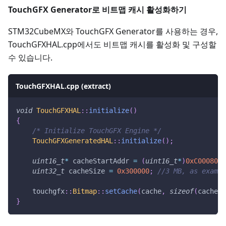
TouchGFX Generator로 비트맵 캐시 활성화하기
STM32CubeMX와 TouchGFX Generator를 사용하는 경우,
TouchGFXHAL.cpp에서도 비트맵 캐시를 활성화 및 구성할
수 있습니다.
TouchGFXHAL.cpp (extract)
void
TouchGFXHAL
::
initialize
(
)
{
/* Initialize TouchGFX Engine */
TouchGFXGeneratedHAL
::
initialize
(
)
;
uint16_t
*
 cacheStartAddr 
=
(
uint16_t
*
)
0xC0008000
uint32_t
 cacheSize 
=
0x300000
;
//3 MB, as exampl
    touchgfx
::
Bitmap
::
setCache
(
cache
,
sizeof
(
cache
)
)
}