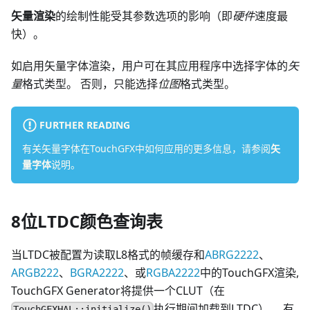
矢量渲染
的绘制性能受其参数选项的影响（即
硬件
速度最
快）。
如启用矢量字体渲染，用户可在其应用程序中选择字体的
矢
量
格式类型。 否则，只能选择
位图
格式类型。
FURTHER READING
有关矢量字体在TouchGFX中如何应用的更多信息，请参阅
矢
量字体
说明。
8位LTDC颜色查询表
当LTDC被配置为读取L8格式的帧缓存和
ABRG2222
、
ARGB222
、
BGRA2222
、或
RGBA2222
中的TouchGFX渲染,
TouchGFX Generator将提供一个CLUT（在
执行期间加载到LTDC）。 有
TouchGFXHAL::initialize()