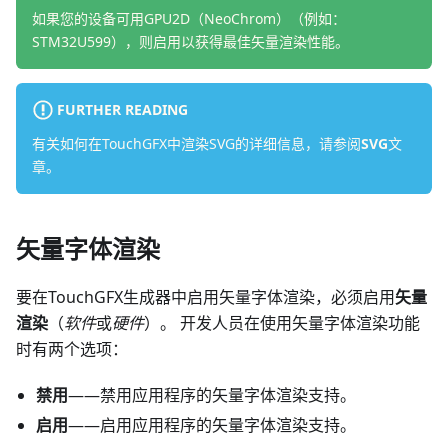
如果您的设备可用GPU2D（NeoChrom）（例如：
STM32U599），则启用以获得最佳矢量渲染性能。
FURTHER READING
有关如何在TouchGFX中渲染SVG的详细信息，请参阅
SVG
文
章。
矢量字体渲染
要在TouchGFX生成器中启用矢量字体渲染，必须启用
矢量
渲染
（
软件
或
硬件
）。 开发人员在使用矢量字体渲染功能
时有两个选项：
禁用
——禁用应用程序的矢量字体渲染支持。
启用
——启用应用程序的矢量字体渲染支持。