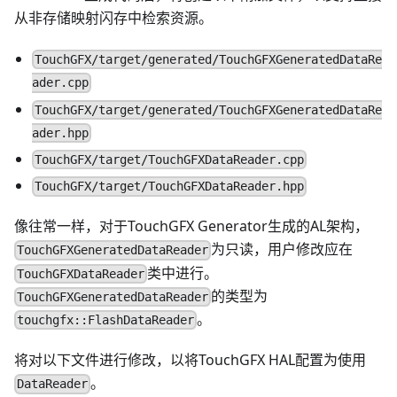
从非存储映射闪存中检索资源。
TouchGFX/target/generated/TouchGFXGeneratedDataRe
ader.cpp
TouchGFX/target/generated/TouchGFXGeneratedDataRe
ader.hpp
TouchGFX/target/TouchGFXDataReader.cpp
TouchGFX/target/TouchGFXDataReader.hpp
像往常一样，对于TouchGFX Generator生成的AL架构，
为只读，用户修改应在
TouchGFXGeneratedDataReader
类中进行。
TouchGFXDataReader
的类型为
TouchGFXGeneratedDataReader
。
touchgfx::FlashDataReader
将对以下文件进行修改，以将TouchGFX HAL配置为使用
。
DataReader