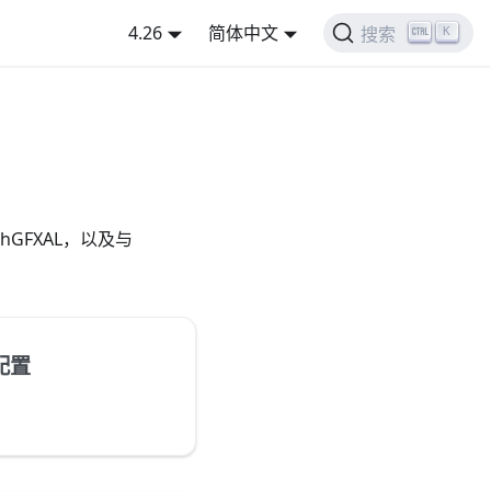
4.26
简体中文
K
搜索
chGFXAL，以及与
L配置