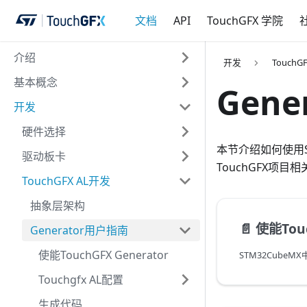
文档
API
TouchGFX 学院
介绍
开发
TouchG
基本概念
Gen
开发
硬件选择
本节介绍如何使用STM
驱动板卡
TouchGFX项
TouchGFX AL开发
抽象层架构
📄️
使能Touc
Generator用户指南
使能TouchGFX Generator
Touchgfx AL配置
生成代码