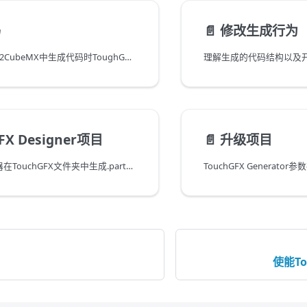
码
📄️
修改生成行为
本节介绍在STM32CubeMX中生成代码时ToughGFX 生成器输出的内容。
FX Designer项目
📄️
升级项目
ToughGFX 生成器在TouchGFX文件夹中生成.part文件，该文件夹使用TouchGFX Designer打开，以便创建完整的TouchGFX-项目，包括TouchGFX头文件和库。 The .part file contains relevant application information such as pixel format, and canvas dimensions that TouchGFX Designer uses when generating TouchGFX application code.
使能Tou