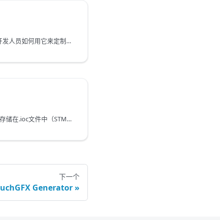
理解生成的代码结构以及开发人员如何用它来定制配置和行为非常重要。
TouchGFX Generator参数存储在.ioc文件中（STM32CubeMX工程）。 当发布新版TouchGFX 生成器时，旧版的参数可能与新版的参数不兼容，并可能需要迁移。 本节介绍在STM32CubeMX中成功迁移和更新项目所需的步骤。
下一个
chGFX Generator