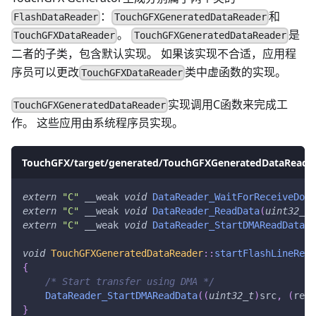
：
和
FlashDataReader
TouchGFXGeneratedDataReader
。
是
TouchGFXDataReader
TouchGFXGeneratedDataReader
二者的子类，包含默认实现。 如果该实现不合适，应用程
序员可以更改
类中虚函数的实现。
TouchGFXDataReader
实现调用C函数来完成工
TouchGFXGeneratedDataReader
作。 这些应用由系统程序员实现。
TouchGFX/target/generated/TouchGFXGeneratedDataReader
extern
"C"
 __weak 
void
DataReader_WaitForReceiveDone
extern
"C"
 __weak 
void
DataReader_ReadData
(
uint32_t
 
extern
"C"
 __weak 
void
DataReader_StartDMAReadData
(
u
void
TouchGFXGeneratedDataReader
::
startFlashLineRead
{
/* Start transfer using DMA */
DataReader_StartDMAReadData
(
(
uint32_t
)
src
,
(
read
}