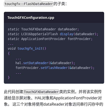
的子类：
touchgfx::FlashDataReader
TouchGFXConfiguration.cpp
static
 TouchGFXDataReader dataReader
;
static
 LCD16bppSerialFlash 
display
(
dataReader
)
;
static
 ApplicationFontProvider fontProvider
;
.
.
.
void
touchgfx_init
(
)
{
.
.
.
    hal
.
setDataReader
(
&
dataReader
)
;
    fontProvider
.
setFlashReader
(
&
dataReader
)
;
.
.
.
}
此代码创建
类的实例，并将该实例传
TouchGFXDataReader
递给显示屏对象、HAL对象和ApplicationFontProvider对
象。 这三个对象将使用dataReader对象访问串行闪存中的