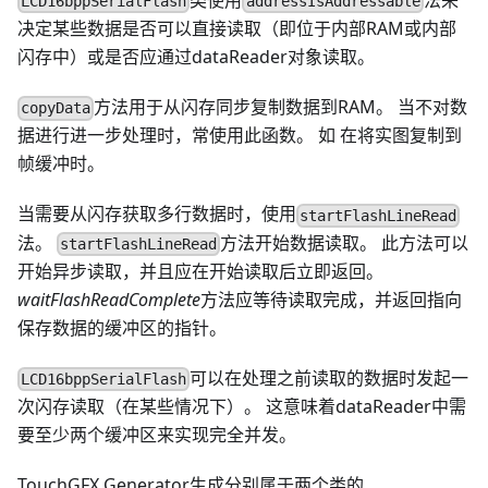
类使用
法来
LCD16bppSerialFlash
addressIsAddressable
决定某些数据是否可以直接读取（即位于内部RAM或内部
闪存中）或是否应通过dataReader对象读取。
方法用于从闪存同步复制数据到RAM。 当不对数
copyData
据进行进一步处理时，常使用此函数。 如 在将实图复制到
帧缓冲时。
当需要从闪存获取多行数据时，使用
startFlashLineRead
法。
方法开始数据读取。 此方法可以
startFlashLineRead
开始异步读取，并且应在开始读取后立即返回。
waitFlashReadComplete
方法应等待读取完成，并返回指向
保存数据的缓冲区的指针。
可以在处理之前读取的数据时发起一
LCD16bppSerialFlash
次闪存读取（在某些情况下）。 这意味着dataReader中需
要至少两个缓冲区来实现完全并发。
TouchGFX Generator生成分别属于两个类的