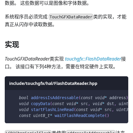
数据。 这些数据可以是图像和字体数据。
系统程序员必须完成
类的实现，才能
TouchGFXDataReader
真正从闪存中读取数据。
实现
TouchGFXDataReader
类实现
touchgfx::FlashDataReader
接
口。 该接口有下列4种方法，需要在特定硬件上实现。
include/touchgfx/hal/FlashDataReader.hpp
bool
addressIsAddressable
(
const
void
*
 address
)
void
copyData
(
const
void
*
 src
,
void
*
 dst
,
uint32
void
startFlashLineRead
(
const
void
*
 src
,
uint32_
const
uint8_t
*
waitFlashReadComplete
(
)