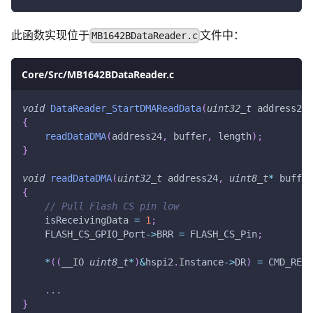
此函数实现位于
文件中：
MB1642BDataReader.c
Core/Src/MB1642BDataReader.c
void
DataReader_StartDMAReadData
(
uint32_t
 address24
,
{
readDataDMA
(
address24
,
 buffer
,
 length
)
;
}
void
readDataDMA
(
uint32_t
 address24
,
uint8_t
*
 buffer
{
// Pull Flash CS pin low
    isReceivingData 
=
1
;
    FLASH_CS_GPIO_Port
->
BRR 
=
 FLASH_CS_Pin
;
*
(
(
__IO 
uint8_t
*
)
&
hspi2
.
Instance
->
DR
)
=
 CMD_READ
.
.
.
}