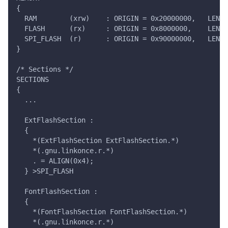
{
  RAM        (xrw)    : ORIGIN = 0x20000000,   LENGT
  FLASH      (rx)     : ORIGIN = 0x8000000,    LENGT
  SPI_FLASH  (r)      : ORIGIN = 0x90000000,   LENGT
}
/* Sections */
SECTIONS
{
  ...
  ExtFlashSection :
  {
    *(ExtFlashSection ExtFlashSection.*)
    *(.gnu.linkonce.r.*)
    . = ALIGN(0x4);
  } >SPI_FLASH
  FontFlashSection :
  {
    *(FontFlashSection FontFlashSection.*)
    *(.gnu.linkonce.r.*)