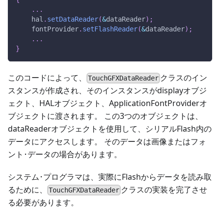
.
.
.
    hal
.
setDataReader
(
&
dataReader
)
;
    fontProvider
.
setFlashReader
(
&
dataReader
)
;
.
.
.
}
このコードによって、
クラスのイン
TouchGFXDataReader
スタンスが作成され、そのインスタンスがdisplayオブジ
ェクト、HALオブジェクト、ApplicationFontProviderオ
ブジェクトに渡されます。 この3つのオブジェクトは、
dataReaderオブジェクトを使用して、シリアルFlash内の
データにアクセスします。 そのデータは画像またはフォ
ント･データの場合があります。
システム･プログラマは、実際にFlashからデータを読み取
るために、
クラスの実装を完了させ
TouchGFXDataReader
る必要があります。