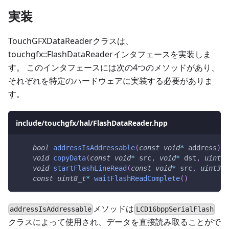
実装
TouchGFXDataReaderクラスは、
touchgfx::FlashDataReaderインタフェースを実装しま
す。 このインタフェースには次の4つのメソッドがあり、
それぞれを特定のハードウェアに実装する必要がありま
す。
include/touchgfx/hal/FlashDataReader.hpp
bool
addressIsAddressable
(
const
void
*
 address
)
void
copyData
(
const
void
*
 src
,
void
*
 dst
,
uint32
void
startFlashLineRead
(
const
void
*
 src
,
uint32_
const
uint8_t
*
waitFlashReadComplete
(
)
メソッドは
addressIsAddressable
LCD16bppSerialFlash
クラスによって使用され、データを直接読み取ることがで