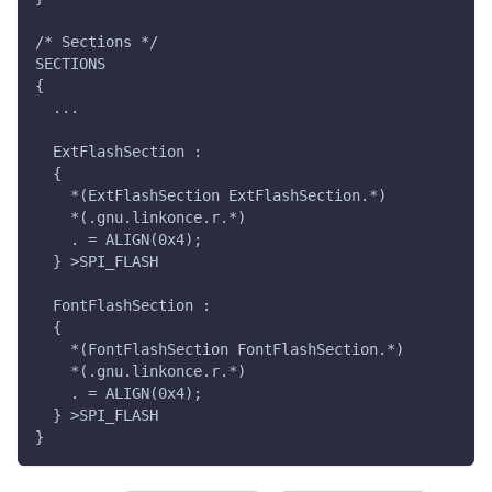
/* Sections */
SECTIONS
{
  ...
  ExtFlashSection :
  {
    *(ExtFlashSection ExtFlashSection.*)
    *(.gnu.linkonce.r.*)
    . = ALIGN(0x4);
  } >SPI_FLASH
  FontFlashSection :
  {
    *(FontFlashSection FontFlashSection.*)
    *(.gnu.linkonce.r.*)
    . = ALIGN(0x4);
  } >SPI_FLASH
}