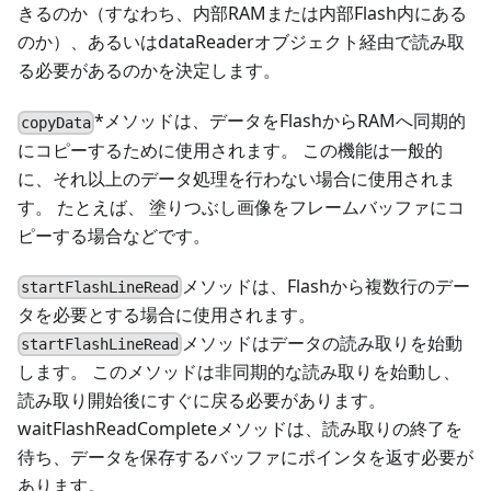
きるのか（すなわち、内部RAMまたは内部Flash内にある
のか）、あるいはdataReaderオブジェクト経由で読み取
る必要があるのかを決定します。
*メソッドは、データをFlashからRAMへ同期的
copyData
にコピーするために使用されます。 この機能は一般的
に、それ以上のデータ処理を行わない場合に使用されま
す。 たとえば、 塗りつぶし画像をフレームバッファにコ
ピーする場合などです。
メソッドは、Flashから複数行のデー
startFlashLineRead
タを必要とする場合に使用されます。
メソッドはデータの読み取りを始動
startFlashLineRead
します。 このメソッドは非同期的な読み取りを始動し、
読み取り開始後にすぐに戻る必要があります。
waitFlashReadCompleteメソッドは、読み取りの終了を
待ち、データを保存するバッファにポインタを返す必要が
あります。