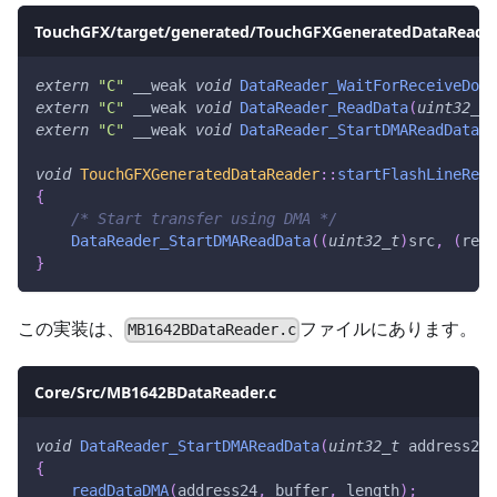
TouchGFX/target/generated/TouchGFXGeneratedDataReader
extern
"C"
 __weak 
void
DataReader_WaitForReceiveDone
extern
"C"
 __weak 
void
DataReader_ReadData
(
uint32_t
 
extern
"C"
 __weak 
void
DataReader_StartDMAReadData
(
u
void
TouchGFXGeneratedDataReader
::
startFlashLineRead
{
/* Start transfer using DMA */
DataReader_StartDMAReadData
(
(
uint32_t
)
src
,
(
read
}
この実装は、
ファイルにあります。
MB1642BDataReader.c
Core/Src/MB1642BDataReader.c
void
DataReader_StartDMAReadData
(
uint32_t
 address24
,
{
readDataDMA
(
address24
,
 buffer
,
 length
)
;