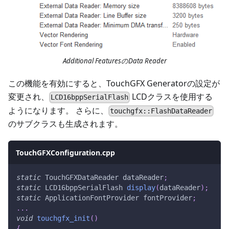
Additional FeaturesのData Reader
この機能を有効にすると、TouchGFX Generatorの設定が
変更され、
LCDクラスを使用する
LCD16bppSerialFlash
ようになります。 さらに、
touchgfx::FlashDataReader
のサブクラスも生成されます。
TouchGFXConfiguration.cpp
static
 TouchGFXDataReader dataReader
;
static
 LCD16bppSerialFlash 
display
(
dataReader
)
;
static
 ApplicationFontProvider fontProvider
;
.
.
.
void
touchgfx_init
(
)
{