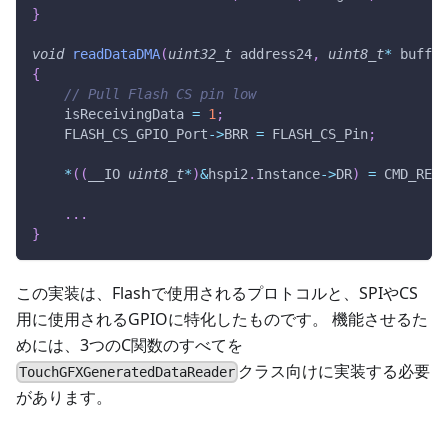
}
void
readDataDMA
(
uint32_t
 address24
,
uint8_t
*
 buffer
{
// Pull Flash CS pin low
    isReceivingData 
=
1
;
    FLASH_CS_GPIO_Port
->
BRR 
=
 FLASH_CS_Pin
;
*
(
(
__IO 
uint8_t
*
)
&
hspi2
.
Instance
->
DR
)
=
 CMD_READ
.
.
.
}
この実装は、Flashで使用されるプロトコルと、SPIやCS
用に使用されるGPIOに特化したものです。 機能させるた
めには、3つのC関数のすべてを
クラス向けに実装する必要
TouchGFXGeneratedDataReader
があります。