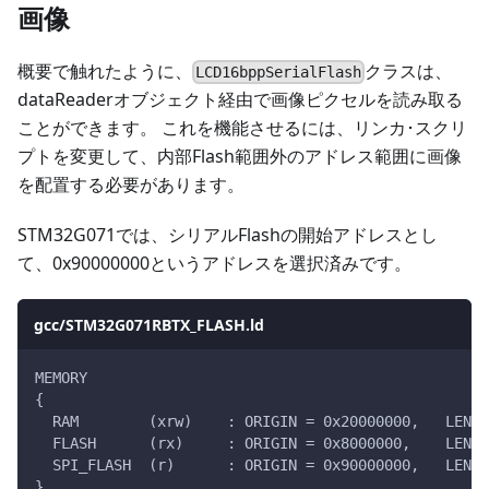
画像
概要で触れたように、
クラスは、
LCD16bppSerialFlash
dataReaderオブジェクト経由で画像ピクセルを読み取る
ことができます。 これを機能させるには、リンカ･スクリ
プトを変更して、内部Flash範囲外のアドレス範囲に画像
を配置する必要があります。
STM32G071では、シリアルFlashの開始アドレスとし
て、0x90000000というアドレスを選択済みです。
gcc/STM32G071RBTX_FLASH.ld
MEMORY
{
  RAM        (xrw)    : ORIGIN = 0x20000000,   LENGT
  FLASH      (rx)     : ORIGIN = 0x8000000,    LENGT
  SPI_FLASH  (r)      : ORIGIN = 0x90000000,   LENGT
}