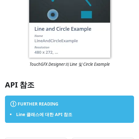
TouchGFX Designer의 Line 및 Circle Example
API 참조
FURTHER READING
Line 클래스에 대한 API 참조