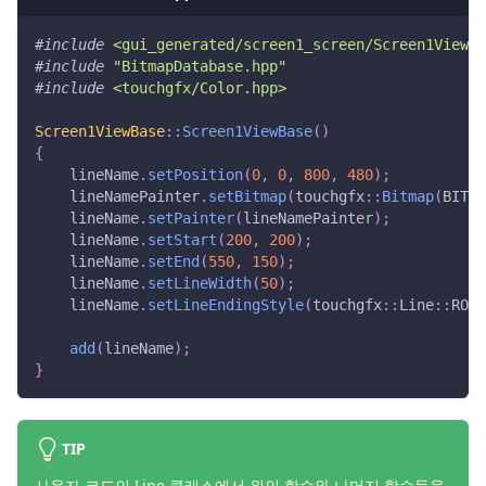
#
include
<gui_generated/screen1_screen/Screen1ViewBa
#
include
"BitmapDatabase.hpp"
#
include
<touchgfx/Color.hpp>
Screen1ViewBase
::
Screen1ViewBase
(
)
{
    lineName
.
setPosition
(
0
,
0
,
800
,
480
)
;
    lineNamePainter
.
setBitmap
(
touchgfx
::
Bitmap
(
BITMA
    lineName
.
setPainter
(
lineNamePainter
)
;
    lineName
.
setStart
(
200
,
200
)
;
    lineName
.
setEnd
(
550
,
150
)
;
    lineName
.
setLineWidth
(
50
)
;
    lineName
.
setLineEndingStyle
(
touchgfx
::
Line
::
ROUN
add
(
lineName
)
;
}
TIP
사용자 코드의 Line 클래스에서 위의 함수와 나머지 함수들을