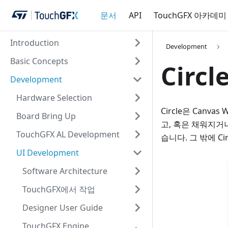
문서
API
TouchGFX 아카데미
Introduction
Development
Basic Concepts
Circl
Development
Hardware Selection
Circle은 Can
Board Bring Up
고, 혹은 채워지거나
TouchGFX AL Development
습니다. 그 밖에 C
UI Development
Software Architecture
TouchGFX에서 작업
Designer User Guide
TouchGFX Engine