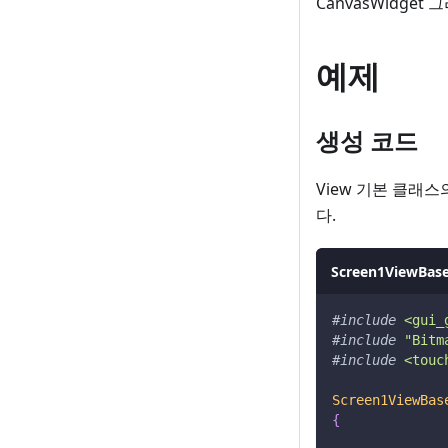
CanvasWidge
예제
생성 코드
View 기본 클래스의
다.
Screen1ViewBase
#
include
<gui_
#
include
"Bitm
#
include
<touc
Screen1ViewBas
{