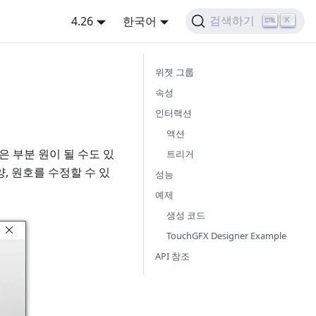
4.26
한국어
검색하기
K
위젯 그룹
속성
인터랙션
액션
원은 부분 원이 될 수도 있
트리거
양, 원호를 수정할 수 있
성능
예제
생성 코드
TouchGFX Designer Example
API 참조