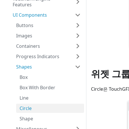
Features
UI Components
Buttons
Images
Containers
Progress Indicators
Shapes
위젯 그
Box
Box With Border
Circle은 Touch
Line
Circle
Shape