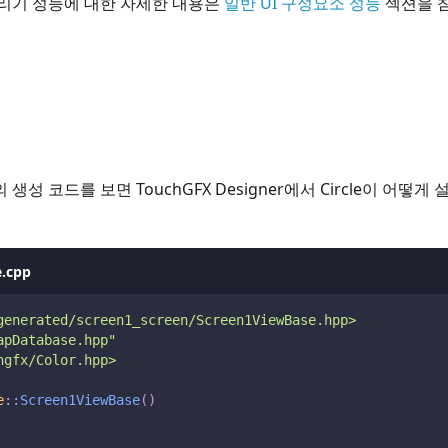
t 그리기 성능에 대한 자세한 내용은
일반 UI 구성요소 성능
섹션을 
 생성 코드를 보면 TouchGFX Designer에서 Circle이 어떻
.cpp
generated/screen1_screen/Screen1ViewBase.hpp>
apDatabase.hpp"
hgfx/Color.hpp>
e
::
Screen1ViewBase
(
)