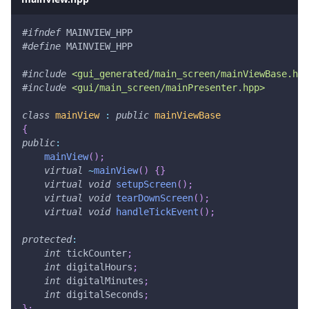
#
ifndef
MAINVIEW_HPP
#
define
MAINVIEW_HPP
#
include
<gui_generated/main_screen/mainViewBase.hpp
#
include
<gui/main_screen/mainPresenter.hpp>
class
mainView
:
public
mainViewBase
{
public
:
mainView
(
)
;
virtual
~
mainView
(
)
{
}
virtual
void
setupScreen
(
)
;
virtual
void
tearDownScreen
(
)
;
virtual
void
handleTickEvent
(
)
;
protected
:
int
 tickCounter
;
int
 digitalHours
;
int
 digitalMinutes
;
int
 digitalSeconds
;
}
;