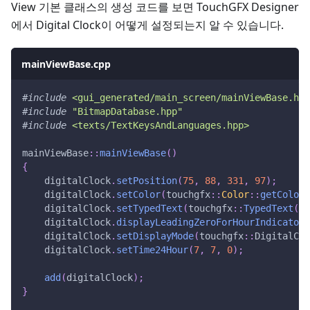
View 기본 클래스의 생성 코드를 보면 TouchGFX Designer
에서 Digital Clock이 어떻게 설정되는지 알 수 있습니다.
mainViewBase.cpp
#
include
<gui_generated/main_screen/mainViewBase.hpp
#
include
"BitmapDatabase.hpp"
#
include
<texts/TextKeysAndLanguages.hpp>
mainViewBase
::
mainViewBase
(
)
{
    digitalClock
.
setPosition
(
75
,
88
,
331
,
97
)
;
    digitalClock
.
setColor
(
touchgfx
::
Color
::
getColorF
    digitalClock
.
setTypedText
(
touchgfx
::
TypedText
(
T_
    digitalClock
.
displayLeadingZeroForHourIndicator
(
    digitalClock
.
setDisplayMode
(
touchgfx
::
DigitalClo
    digitalClock
.
setTime24Hour
(
7
,
7
,
0
)
;
add
(
digitalClock
)
;
}