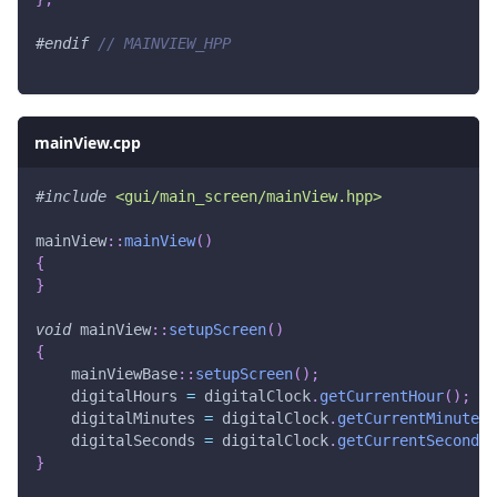
#
endif
// MAINVIEW_HPP
mainView.cpp
#
include
<gui/main_screen/mainView.hpp>
mainView
::
mainView
(
)
{
}
void
 mainView
::
setupScreen
(
)
{
    mainViewBase
::
setupScreen
(
)
;
    digitalHours 
=
 digitalClock
.
getCurrentHour
(
)
;
    digitalMinutes 
=
 digitalClock
.
getCurrentMinute
(
)
    digitalSeconds 
=
 digitalClock
.
getCurrentSecond
(
)
}