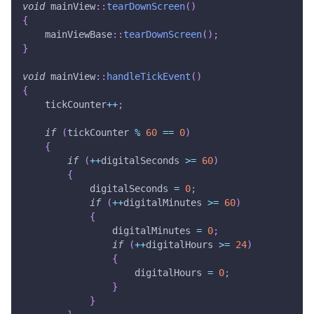
void
 mainView
::
tearDownScreen
(
)
{
    mainViewBase
::
tearDownScreen
(
)
;
}
void
 mainView
::
handleTickEvent
(
)
{
    tickCounter
++
;
if
(
tickCounter 
%
60
==
0
)
{
if
(
++
digitalSeconds 
>=
60
)
{
            digitalSeconds 
=
0
;
if
(
++
digitalMinutes 
>=
60
)
{
                digitalMinutes 
=
0
;
if
(
++
digitalHours 
>=
24
)
{
                    digitalHours 
=
0
;
}
}