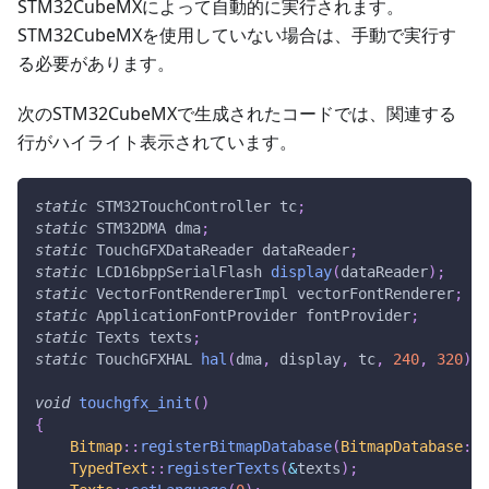
STM32CubeMXによって自動的に実行されます。
STM32CubeMXを使用していない場合は、手動で実行す
る必要があります。
次のSTM32CubeMXで生成されたコードでは、関連する
行がハイライト表示されています。
static
 STM32TouchController tc
;
static
 STM32DMA dma
;
static
 TouchGFXDataReader dataReader
;
static
 LCD16bppSerialFlash 
display
(
dataReader
)
;
static
 VectorFontRendererImpl vectorFontRenderer
;
static
 ApplicationFontProvider fontProvider
;
static
 Texts texts
;
static
 TouchGFXHAL 
hal
(
dma
,
 display
,
 tc
,
240
,
320
)
;
void
touchgfx_init
(
)
{
Bitmap
::
registerBitmapDatabase
(
BitmapDatabase
::
g
TypedText
::
registerTexts
(
&
texts
)
;