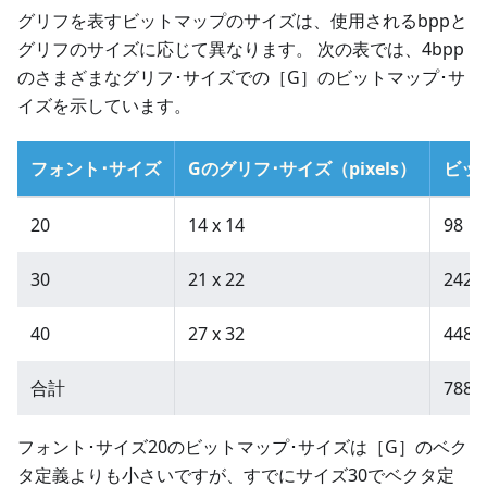
グリフを表すビットマップのサイズは、使用されるbppと
グリフのサイズに応じて異なります。 次の表では、4bpp
のさまざまなグリフ･サイズでの［G］のビットマップ･サ
イズを示しています。
フォント･サイズ
Gのグリフ･サイズ（pixels）
ビッ
20
14 x 14
98
30
21 x 22
242
40
27 x 32
448
合計
788
フォント･サイズ20のビットマップ･サイズは［G］のベク
タ定義よりも小さいですが、すでにサイズ30でベクタ定