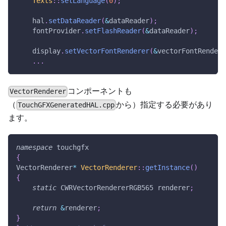
Texts
::
setLanguage
(
0
)
;
    hal
.
setDataReader
(
&
dataReader
)
;
    fontProvider
.
setFlashReader
(
&
dataReader
)
;
    display
.
setVectorFontRenderer
(
&
vectorFontRendere
.
.
.
コンポーネントも
VectorRenderer
（
から）指定する必要があり
TouchGFXGeneratedHAL.cpp
ます。
namespace
 touchgfx
{
VectorRenderer
*
VectorRenderer
::
getInstance
(
)
{
static
 CWRVectorRendererRGB565 renderer
;
return
&
renderer
;
}