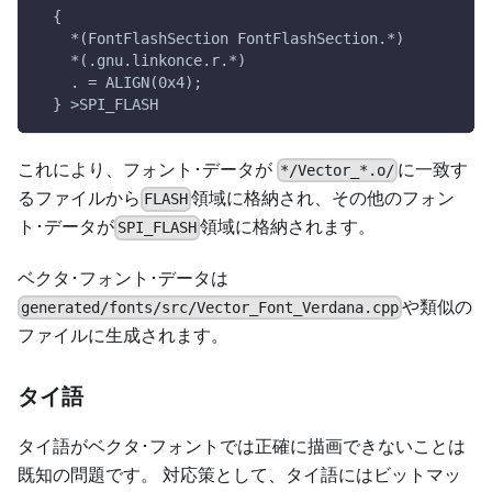
  {
    *(FontFlashSection FontFlashSection.*)
    *(.gnu.linkonce.r.*)
    . = ALIGN(0x4);
  } >SPI_FLASH
これにより、フォント･データが
に一致す
*/Vector_*.o/
るファイルから
領域に格納され、その他のフォン
FLASH
ト･データが
領域に格納されます。
SPI_FLASH
ベクタ･フォント･データは
や類似の
generated/fonts/src/Vector_Font_Verdana.cpp
ファイルに生成されます。
タイ語
タイ語がベクタ･フォントでは正確に描画できないことは
既知の問題です。 対応策として、タイ語にはビットマッ