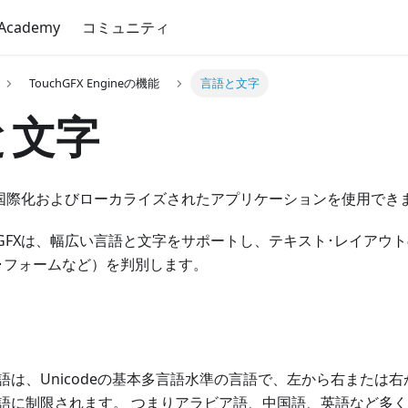
 Academy
コミュニティ
TouchGFX Engineの機能
言語と文字
と文字
では、国際化およびローカライズされたアプリケーションを使用でき
chGFXは、幅広い言語と文字をサポートし、テキスト･レイアウ
･フォームなど）を判別します。
語は、Unicodeの基本多言語水準の言語で、左から右または
語に制限されます。 つまりアラビア語、中国語、英語など多