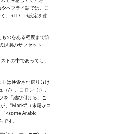
いので注意してくださ
語やヘブライ語では、こ
く、RTL/LTR設定を使
したものをある程度まで許
公式規則のサブセット
えRTLテキストの中であっても、
キストは検索され選り分け
ュ（/）、コロン（:）、
ーツを「結び付ける」こ
、"Mark:"（末尾がコ
、"
<
some Arabic
からです。