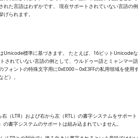
された言語はわずかです。 現在サポートされていない言語の
挙げられます。
Unicode標準に基づきます。 たとえば、16ビットUnicod
ートされていない言語の例として、ウルドゥー語とミャンマー語
フォントの特殊文字用に0xE000～0xE3FFの私用領域を使
など）。
左から右（LTR）および右から左（RTL）の書字システムをサポー
ottom）の書字システムのサポートは組み込まれていません。