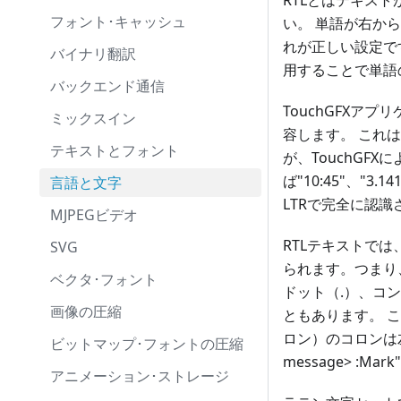
RTLとはテキス
フォント･キャッシュ
い。 単語が右か
れが正しい設定です。
バイナリ翻訳
用することで単語
バックエンド通信
TouchGFXア
ミックスイン
容します。 これ
テキストとフォント
が、TouchGF
ば"10:45"、"3.
言語と文字
LTRで完全に認
MJPEGビデオ
RTLテキストで
SVG
られます。つまり
ベクタ･フォント
ドット（.）、コ
画像の圧縮
ともあります。 こ
ロン）のコロンは
ビットマップ･フォントの圧縮
message
>
:Ma
アニメーション･ストレージ