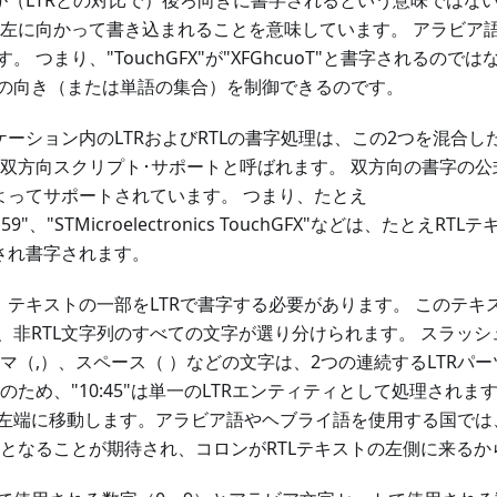
トが（LTRとの対比で）後ろ向きに書字されるという意味ではな
ら左に向かって書き込まれることを意味しています。 アラビア
 つまり、"TouchGFX"が"XFGhcuoT"と書字されるのではな
の向き（または単語の集合）を制御できるのです。
プリケーション内のLTRおよびRTLの書字処理は、この2つを混合
は双方向スクリプト･サポートと呼ばれます。 双方向の書字の
Xによってサポートされています。 つまり、たとえ
14159"、"STMicroelectronics TouchGFX"などは、たと
識され書字されます。
は、テキストの一部をLTRで書字する必要があります。 このテ
、非RTL文字列のすべての文字が選り分けられます。 スラッシ
ンマ（,）、スペース（
）などの文字は、2つの連続するLTRパ
のため、"10:45"は単一のLTRエンティティとして処理されますが
左端に移動します。アラビア語やヘブライ語を使用する国では
rk"となることが期待され、コロンがRTLテキストの左側に来る