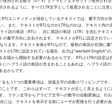
で使用される数字（0～9）とアラビア文字セットで使用され
示されるように、すべてLTR文字として処置されることに注意
ィとRTLエンティティが混在しているテキストでは、書字方向が
い。 また、テキストがRTLなのかLTRなのかは、テキスト内
ブライ語の単語（RTL）、次に英語の単語（LTR）を含むテキ
の書字方向に左右されます。 テキストがRTLに設定されている場合
ようになります。テキスト全体がRTLなので、最初の単語が右側に
トがLTRに設定されている場合、出力は"werbeH English
を左端から開始する必要があるからです。 RTLとLTRの設定
トにヘブライ語の単語が含まれることもあれば、ヘブライ語の
あるからです。
関するもう1つの重要事項は、括弧文字の自動スワッピングです。
のことです。 これらはすべて、テキストが正しく見えるように
す。 ラテン文字からアラビア文字への数字の自動変換は、行
場合には、テキストを表示する前にユーザが変換を行う必要が