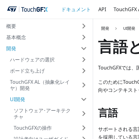
ドキュメント
API
TouchGFX
概要
開発
UI開発
基本概念
言語
開発
ハードウェアの選択
TouchGFX
ボード立ち上げ
TouchGFX AL（抽象化レイ
このためにTou
ヤ）開発
向やコンテキスト
UI開発
言語
ソフトウェア･アーキテク
チャ
TouchGFXの操作
サポートされる言
を採用している言