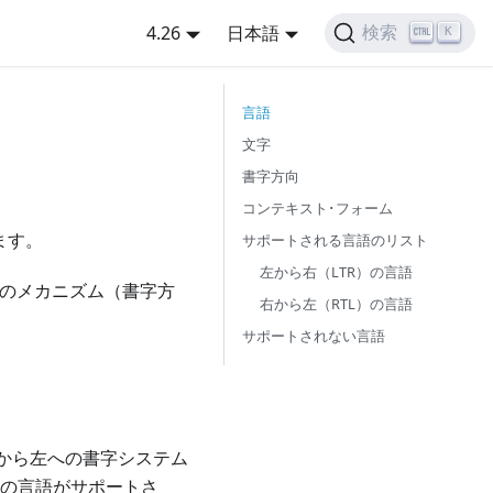
4.26
日本語
検索
K
言語
文字
書字方向
コンテキスト･フォーム
ます。
サポートされる言語のリスト
左から右（LTR）の言語
トのメカニズム（書字方
右から左（RTL）の言語
サポートされない言語
右から左への書字システム
くの言語がサポートさ