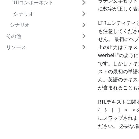
ラテン文字セット
UIコンポーネント
に数字が正しく表
シナリオ
LTRエンティテ
シナリオ
も注意してくださ
その他
せん。 最初にヘ
リソース
上の出力はテキスト
werbeH"の
です。しかしテキス
ストの最初の単語
ん。英語のテキス
が含まれることも
RTLテキストに
{ }
[ ]
<
>
にスワップされま
ださい。 必要な