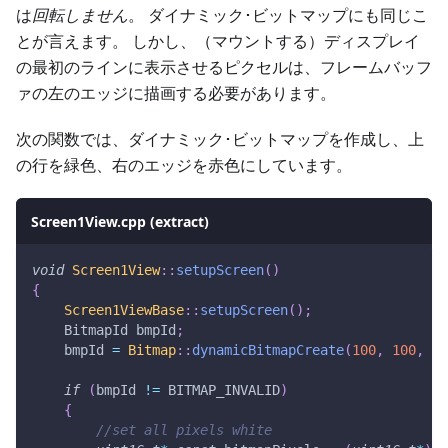
は
回転しません
。 ダイナミック･ビットマップにも同じこ
とが言えます。 しかし、（マウントする）ディスプレイ
の最初のラインに表示させるピクセルは、フレームバッフ
ァの左のエッジに描画する必要があります。
次の関数では、ダイナミック･ビットマップを作成し、上
の行を緑色、右のエッジを赤色にしています。
Screen1View.cpp (extract)
void
Screen1View
::
setupScreen
(
)
{
Screen1ViewBase
::
setupScreen
(
)
;
    BitmapId bmpId
;
    bmpId 
=
Bitmap
::
dynamicBitmapCreate
(
100
,
100
,
 Bi
if
(
bmpId 
!=
 BITMAP_INVALID
)
{
//set all pixels white