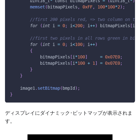
uint16_t
*
const
 bitmapPixels 
=
(
uint16_t
*
)
Bi
memset
(
bitmapPixels
,
0xFF
,
100
*
100
*
2
)
;
//first 200 pixels red, => two column on the
for
(
int
 i 
=
0
;
 i
<
200
;
 i
++
)
 bitmapPixels
[
i
]
//first two pixels in all rows green in bitm
for
(
int
 i 
=
0
;
 i
<
100
;
 i
++
)
{
            bitmapPixels
[
i
*
100
]
=
0x07E0
;
            bitmapPixels
[
i
*
100
+
1
]
=
0x07E0
;
}
}
    image1
.
setBitmap
(
bmpId
)
;
}
ディスプレイにダイナミック･ビットマップが表示されま
す。