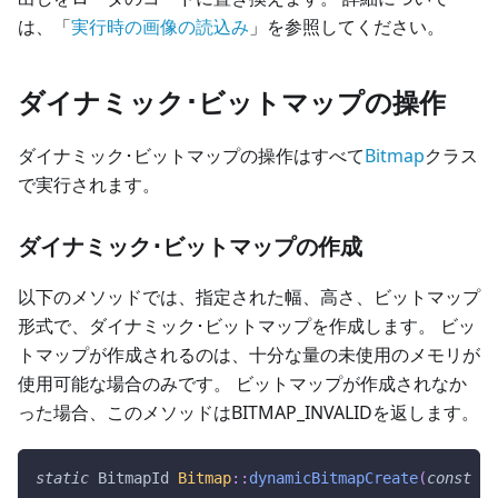
は、「
実行時の画像の読込み
」を参照してください。
ダイナミック･ビットマップの操作
ダイナミック･ビットマップの操作はすべて
Bitmap
クラス
で実行されます。
ダイナミック･ビットマップの作成
以下のメソッドでは、指定された幅、高さ、ビットマップ
形式で、ダイナミック･ビットマップを作成します。 ビッ
トマップが作成されるのは、十分な量の未使用のメモリが
使用可能な場合のみです。 ビットマップが作成されなか
った場合、このメソッドはBITMAP_INVALIDを返します。
static
 BitmapId 
Bitmap
::
dynamicBitmapCreate
(
const
ui