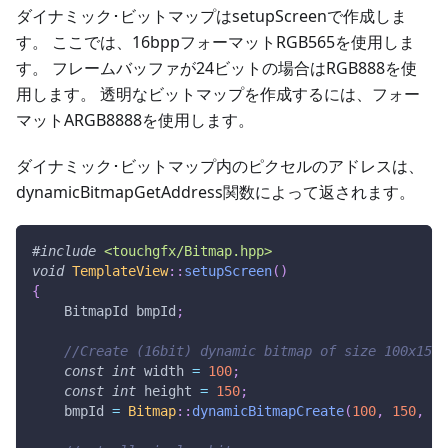
ダイナミック･ビットマップはsetupScreenで作成しま
す。 ここでは、16bppフォーマットRGB565を使用しま
す。 フレームバッファが24ビットの場合はRGB888を使
用します。 透明なビットマップを作成するには、フォー
マットARGB8888を使用します。
ダイナミック･ビットマップ内のピクセルのアドレスは、
dynamicBitmapGetAddress関数によって返されます。
#
include
<touchgfx/Bitmap.hpp>
void
TemplateView
::
setupScreen
(
)
{
    BitmapId bmpId
;
//Create (16bit) dynamic bitmap of size 100x150
const
int
 width 
=
100
;
const
int
 height 
=
150
;
    bmpId 
=
Bitmap
::
dynamicBitmapCreate
(
100
,
150
,
 Bi