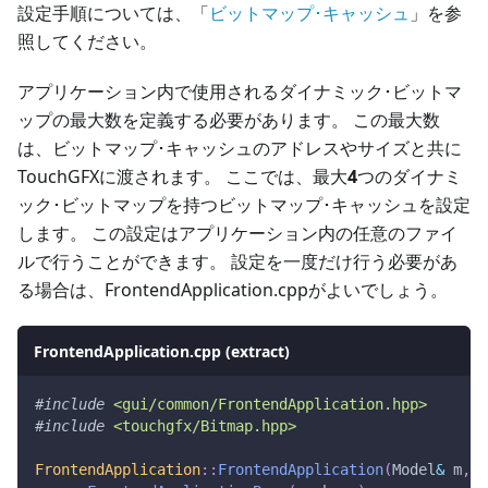
設定手順については、「
ビットマップ･キャッシュ
」を参
照してください。
アプリケーション内で使用されるダイナミック･ビットマ
ップの最大数を定義する必要があります。 この最大数
は、ビットマップ･キャッシュのアドレスやサイズと共に
TouchGFXに渡されます。 ここでは、最大
4
つのダイナミ
ック･ビットマップを持つビットマップ･キャッシュを設定
します。 この設定はアプリケーション内の任意のファイ
ルで行うことができます。 設定を一度だけ行う必要があ
る場合は、FrontendApplication.cppがよいでしょう。
FrontendApplication.cpp (extract)
#
include
<gui/common/FrontendApplication.hpp>
#
include
<touchgfx/Bitmap.hpp>
FrontendApplication
::
FrontendApplication
(
Model
&
 m
,
 F