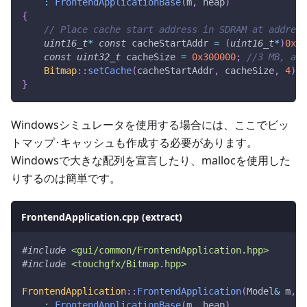
:
FrontendApplicationBase
(
m
,
 heap
)
{
// Place cache start address in SDRAM at address
uint16_t
*
const
 cacheStartAddr 
=
(
uint16_t
*
)
0xC0
const
uint32_t
 cacheSize 
=
0x300000
;
//3 MB, as 
Bitmap
::
setCache
(
cacheStartAddr
,
 cacheSize
,
4
)
;
}
Windowsシミュレータを使用する場合には、ここでビッ
トマップ･キャッシュも作成する必要があります。
Windowsで大きな配列を宣言したり、mallocを使用した
りするのは簡単です。
FrontendApplication.cpp (extract)
#
include
<gui/common/FrontendApplication.hpp>
#
include
<touchgfx/Bitmap.hpp>
FrontendApplication
::
FrontendApplication
(
Model
&
 m
,
 F
:
FrontendApplicationBase
(
m
,
 heap
)