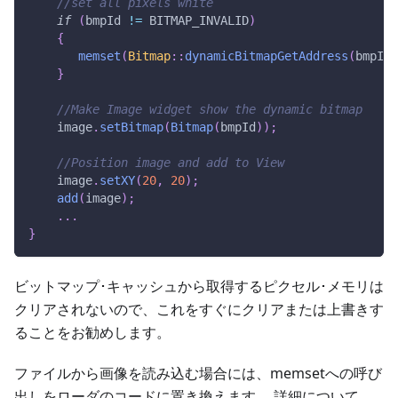
//set all pixels white
if
(
bmpId 
!=
 BITMAP_INVALID
)
{
memset
(
Bitmap
::
dynamicBitmapGetAddress
(
bmpId
)
}
//Make Image widget show the dynamic bitmap
    image
.
setBitmap
(
Bitmap
(
bmpId
)
)
;
//Position image and add to View
    image
.
setXY
(
20
,
20
)
;
add
(
image
)
;
.
.
.
}
ビットマップ･キャッシュから取得するピクセル･メモリは
クリアされないので、これをすぐにクリアまたは上書きす
ることをお勧めします。
ファイルから画像を読み込む場合には、memsetへの呼び
出しをローダのコードに置き換えます。 詳細について