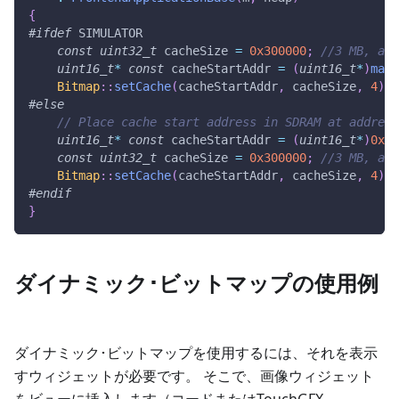
{
#
ifdef
SIMULATOR
const
uint32_t
 cacheSize 
=
0x300000
;
//3 MB, as 
uint16_t
*
const
 cacheStartAddr 
=
(
uint16_t
*
)
mall
Bitmap
::
setCache
(
cacheStartAddr
,
 cacheSize
,
4
)
;
#
else
// Place cache start address in SDRAM at address
uint16_t
*
const
 cacheStartAddr 
=
(
uint16_t
*
)
0xC0
const
uint32_t
 cacheSize 
=
0x300000
;
//3 MB, as 
Bitmap
::
setCache
(
cacheStartAddr
,
 cacheSize
,
4
)
;
#
endif
}
ダイナミック･ビットマップの使用例
ダイナミック･ビットマップを使用するには、それを表示
すウィジェットが必要です。 そこで、画像ウィジェット