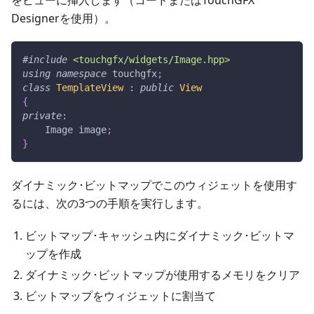
をビューに挿入します（コードまたはTouchGFX
Designerを使用）。
#
include
<touchgfx/widgets/Image.hpp>
using
namespace
 touchgfx
;
class
TemplateView
:
public
View
{
private
:
    Image image
;
}
ダイナミック･ビットマップでこのウィジェットを使用す
るには、次の3つの手順を実行します。
ビットマップ･キャッシュ内にダイナミック･ビットマ
ップを作成
ダイナミック･ビットマップが使用するメモリをクリア
ビットマップをウィジェットに割当て