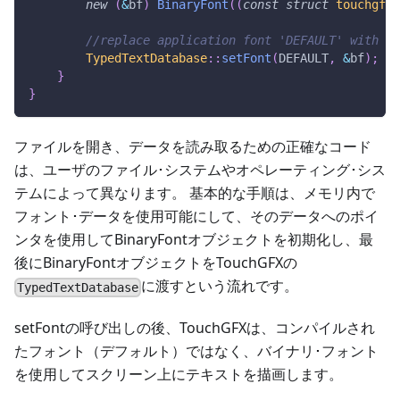
new
(
&
bf
)
BinaryFont
(
(
const
struct
touchgfx
:
//replace application font 'DEFAULT' with th
TypedTextDatabase
::
setFont
(
DEFAULT
,
&
bf
)
;
//
}
}
ファイルを開き、データを読み取るための正確なコード
は、ユーザのファイル･システムやオペレーティング･シス
テムによって異なります。 基本的な手順は、メモリ内で
フォント･データを使用可能にして、そのデータへのポイ
ンタを使用してBinaryFontオブジェクトを初期化し、最
後にBinaryFontオブジェクトをTouchGFXの
に渡すという流れです。
TypedTextDatabase
setFontの呼び出しの後、TouchGFXは、コンパイルされ
たフォント（デフォルト）ではなく、バイナリ･フォント
を使用してスクリーン上にテキストを描画します。