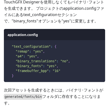
TouchGFX Designerを使用しなくてもバイナリ･フォント
を生成できます。 プロジェクトのapplication.configファ
イルにあるtext_configurationセクション
で、"binary_fonts"オプションを"yes"に変更します。
application.config
"text_configuration"
:
{
"remap"
:
"yes"
,
"a4"
:
"yes"
,
"binary_translations"
:
"no"
,
"binary_fonts"
:
"yes"
,
"framebuffer_bpp"
:
"16"
}
次回アセットを生成するときには、バイナリ･フォントが
フォルダに存在することになりま
generated/fonts/bin
す。