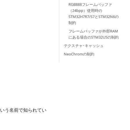
RGB888フレームバッファ
（24bpp）使用時の
STM32H7R7/S7とSTM32N6の
制約
フレームバッファが外部RAM
にある場合のSTM32U5の制約
テクスチャ･キャッシュ
NeoChromの制約
Dという名前で知られてい