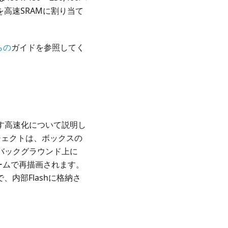
高速SRAMに割り当て
らの
ガイドを参照してく
らす高速化について説明し
ロジェクトは、ボックスの
バックグラウンド上に
レームで再描画されます。
、内部Flashに格納さ