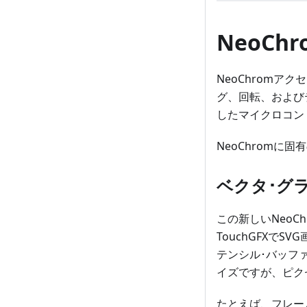
NeoC
NeoChrom
グ、回転、および
したマイクロコン
NeoChromに
ベクタ･グ
この新しいNeoC
TouchGFXで
テンシル･バッフ
イズですが、ピク
たとえば、フレームバッ