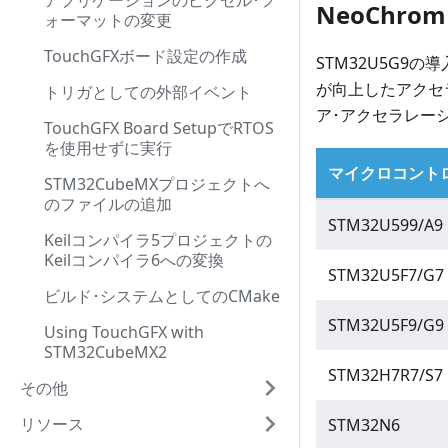
アプリケーションのピクセル･フ
NeoChro
ォーマットの変更
TouchGFXボード設定の作成
STM32U5G9
が向上したアクセ
トリガとしての外部イベント
ア･アクセラレー
TouchGFX Board SetupでRTOS
を使用せずに実行
マイクロコント
STM32CubeMXプロジェクトへ
のファイルの追加
STM32U599/A9
Keilコンパイラ5プロジェクトの
Keilコンパイラ6への変換
STM32U5F7/G7
ビルド･システムとしてのCMake
STM32U5F9/G9
Using TouchGFX with
STM32CubeMX2
STM32H7R7/S7
その他
リソース
STM32N6