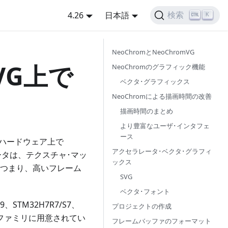
4.26
日本語
検索
K
NeoChromとNeoChromVG
mVG上で
NeoChromのグラフィック機能
ベクタ･グラフィックス
NeoChromによる描画時間の改善
描画時間のまとめ
より豊富なユーザ･インタフェ
ース
たハードウェア上で
アクセラレータ･ベクタ･グラフィ
ータは、テクスチャ･マッ
ックス
はつまり、高いフレーム
SVG
ベクタ･フォント
STM32H7R7/S7、
プロジェクトの作成
のファミリに用意されてい
フレームバッファのフォーマット