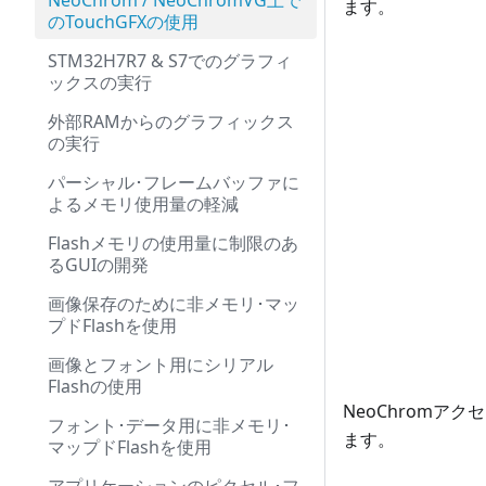
NeoChrom / NeoChromVG上で
ます。
のTouchGFXの使用
STM32H7R7 & S7でのグラフィ
ックスの実行
外部RAMからのグラフィックス
の実行
パーシャル･フレームバッファに
よるメモリ使用量の軽減
Flashメモリの使用量に制限のあ
るGUIの開発
画像保存のために非メモリ･マッ
プドFlashを使用
画像とフォント用にシリアル
Flashの使用
NeoChromア
フォント･データ用に非メモリ･
ます。
マップドFlashを使用