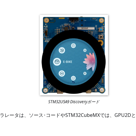
STM32U5A9 Discoveryボード
クセラレータは、ソース･コードやSTM32CubeMXでは、GPU2