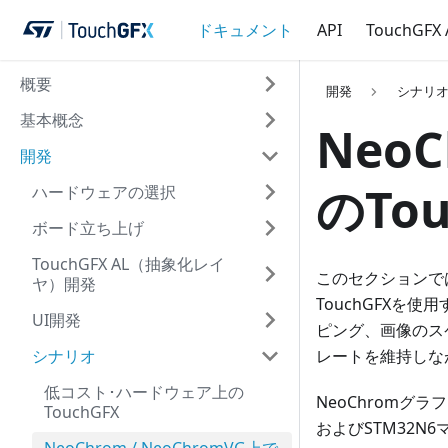
ドキュメント
API
TouchGFX
概要
開発
シナリ
基本概念
NeoC
開発
のTo
ハードウェアの選択
ボード立ち上げ
TouchGFX AL（抽象化レイ
このセクションでは
ヤ）開発
TouchGFXを
UI開発
ピング、画像のス
シナリオ
レートを維持しな
低コスト･ハードウェア上の
NeoChromグラ
TouchGFX
およびSTM32