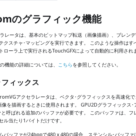
hromのグラフィック機能
アクセラレータは、基本のビットマップ転送（画像描画）、ブレン
テクスチャ･マッピングを実行できます。 このような操作はすべて
トローラ上で実行されるTouchGFXによって自動的に利用され
固有の機能の詳細については、
こちら
を参照してください。
ラフィックス
hromVGアクセラレータは、ベクタ･グラフィックスを高速化
SVG画像を描画するときに使用されます。 GPU2Dグラフィック
ァと呼ばれる追加のバッファが必要です。 このバッファは、フ
セル当たり1バイトだけです。
ファが24bppで480 x 480の場合、ステンシル･バッファは480 x