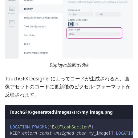
Displayの設定は16bit
TouchGFX Designerによってコードが生成されると、画
像アセットのコードに更新後のピクセル･フォーマットが
反映されます。
TouchGFX\generated\images\src\my_image.png
LOCATION_PRAGMA
(
"ExtFlashSection"
)
KEEP 
extern
const
unsigned
char
 my_image
[
]
LOCATION_