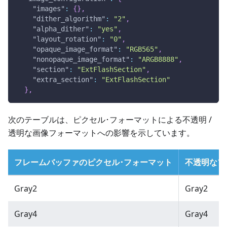
"images"
:
{
}
,
"dither_algorithm"
:
"2"
,
"alpha_dither"
:
"yes"
,
"layout_rotation"
:
"0"
,
"opaque_image_format"
:
"RGB565"
,
"nonopaque_image_format"
:
"ARGB8888"
,
"section"
:
"ExtFlashSection"
,
"extra_section"
:
"ExtFlashSection"
}
,
次のテーブルは、ピクセル･フォーマットによる不透明 /
透明な画像フォーマットへの影響を示しています。
フレームバッファのピクセル･フォーマット
不透明なフ
Gray2
Gray2
Gray4
Gray4