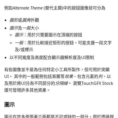
例如
Alternate Theme
(替代主題)中的按鈕圖像就可分為
圓形
或
圓角
外觀
圖示
及
一般
大小
圖示
：用於只需要圖示在頂端的按鈕
一般
：用於比較接近矩形的按鈕，可能支援一段文字
及/或標示
以不同寬度及高度配合顯示器解析度及UI限制
有些圖像並不是為任何特定小工具所製作，但可用於突顯
UI。 其中的一般範例包括漸層等
效果
、包含元素的
列
，以
及用於將UI分為不同部分的
分隔線
。 瀏覽TouchGFX Stock
還可發現許多其他資產。
圖示
圖示在許多使用者介面都是不可或缺的一部分，用於透過視