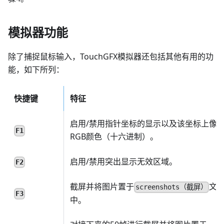
模拟器功能
除了捕捉鼠标输入，TouchGFX模拟器还包括其他有用的功
能，如下所列：
快捷键
特征
启用/禁用指针坐标的显示以及该坐标上像
F1
RGB颜色（十六进制）。
启用/禁用突出显示无效区域。
F2
截屏并将图片置于
文
screenshots（截屏）
F3
中。