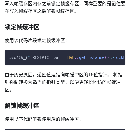
写入帧缓存区内存之前锁定帧缓存区，同样重要的是记住要
在写入帧缓存区之后解锁帧缓存区。
锁定帧缓冲区
使用该代码片段锁定帧缓冲区：
uint16_t
*
 RESTRICT buf 
=
HAL
::
getInstance
(
)
->
lockFra
由于历史原因，返回值是指向帧缓冲区的16位指针。 将指
针强制转换为适当的指针类型，以便更轻松地访问帧缓冲
区。
解锁帧缓冲区
使用以下代码解锁使用后的帧缓冲区：