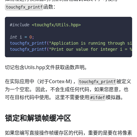
函数：
touchgfx_printf
#
include
<touchgfx/Utils.hpp>
int
 i 
=
0
;
touchgfx_printf
(
"Application is running through simu
touchgfx_printf
(
"Print our value for integer i = %i 
切记包含Utils.hpp文件获取函数声明。
在实际应用中（对于Cortex-M) ，
被定义
touchgfx_printf
为一个空宏。 因此，不会生成任何代码，如果您愿意，也
可在目标代码中使用。 这里不需要使用
模拟器。
#ifdef
锁定和解锁帧缓冲区
如果您编写直接操作帧缓存区的代码，重要的是要在将像素