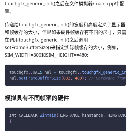
touchgfx_generic_init()之后在文件模拟器/main.cpp中配
置。
传递给touchgfx_generic_init()的宽度和高度定义了显示器
和帧缓存的大小，但是如果硬件帧缓存有不同的尺寸，只需
在调用touchgfx_generic_init()之后调用
setFrameBufferSize()来指定实际帧缓存的大小，例如，
SIM_WIDTH=800和SIM_HEIGHT==480:
touchgfx
::
HAL
&
 hal 
=
 touchgfx
::
touchgfx_generic_init
hal
.
setFrameBufferSize
(
832
,
480
)
;
// Hardware frameb
模拟具有不同帧率的硬件
int
 CALLBACK 
WinMain
(
HINSTANCE hInstance
,
 HINSTANCE 
{
.
.
.