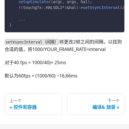
setupSimulator
(
argc
,
 argv
,
 hal
)
;
(
(
touchgfx
::
HALSDL2
*
)
&
hal
)
->
setVsyncInterval
(
25
)
.
.
.
}
将更改2帧之间的间隔，以找到
setVsyncInterval（间隔）
合适的值，将1000/YOUR_FRAME_RATE=interval
对于40 fps = 1000/40)= 25ms
默认为60fps = (1000/60) ~16,66ms
上一个
下一个
控件和容器
编译& 烧录