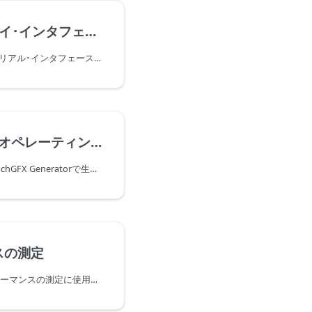
イ･インタフェース
このシナリオでは、SPIシリアル･インタフェースとGRAMを搭載したディスプレイを使用する場合に、SPIとTouchGFX Generatorを設定する方法について説明します。
レーティング･システム
このセクションでは、TouchGFX Generatorで生成されたコードとともに動作して、TouchGFX OSALが機能するように、STM32CubeMXでさまざまなリアルタイム･オペレーティング･システムを設定する方法について説明します。
スの測定
TouchGFXコアは、パフォーマンスの測定に使用できるいくつかの信号を公開しています。 ユーザは、これらの信号が内部でトリガされると、アプリケーションを使用して個々のGPIOをトリガし、「描画時間」とその他の有用な信号を視覚化できます。 この記事では、STM32CubeMXでGPIOを設定する方法と公開された各信号の機能について説明します。