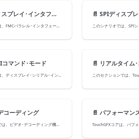
スプレイ･インタフェース
📄️
SPIディスプレ
このシナリオでは、FMCパラレル･インタフェースとGRAMを搭載したディスプレイを使用する場合に、 STM32 FMC（フレキシブル･メモリ･コントローラ）とTouchGFX Generatorを設定する方法について説明します。
DSIコマンド･モード
📄️
リアルタイム･オペ
このシナリオでは、ディスプレイ･シリアル･インタフェース（DSI）とGRAMを搭載したディスプレイを使用する場合に、コマンド･モードのMIPI DSIインタフェースとTouchGFX Generatorを設定する方法について説明します。 この記事で使用する例は、16ビットRGB565のフレームバッファ･フォーマットに対応するもので、STM32CubeMXの設定で実行されます。
デコーディング
📄️
パフォーマン
このセクションでは、ビデオ･デコーディング機能を備えたTouchGFX HALを生成するためのTouchGFX Generatorの設定方法について説明します。