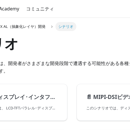
 Academy
コミュニティ
GFX AL（抽象化レイヤ）開発
シナリオ
リオ
は、開発者がさまざまな開発段階で遭遇する可能性がある各種
す。
ィスプレイ･インタフェース
📄️
MIPI-DSIビ
このシナリオでは、 LCD-TFTパラレル･ディスプレイ･インタフェースを使用する場合に、STM32 LTDCディスプレイ･コントローラとTouchGFX Generatorを設定する方法について説明します。