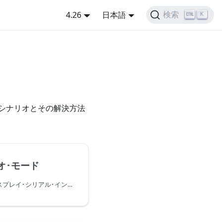
4.26
日本語
検索
K
シナリオとその解決方法
デオ･モード
このシナリオでは、ディスプレイ･シリアル･インタフェース（DSI）を搭載したディスプレイを使用する場合に、ビデオ･モードのSTM32 DSIHOSTとTouchGFX Generatorを設定する方法について説明します。