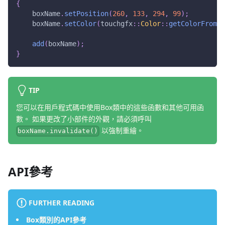
{
    boxName
.
setPosition
(
260
,
133
,
294
,
99
)
;
    boxName
.
setColor
(
touchgfx
::
Color
::
getColorFromRG
add
(
boxName
)
;
}
TIP
您可以在用戶程式碼中使用Box類中的這些函數和其他可用函
數。 如果更改了小部件的外觀，請必須呼叫
以強制重繪。
boxName.invalidate()
API參考
FURTHER READING
Box類別的API參考