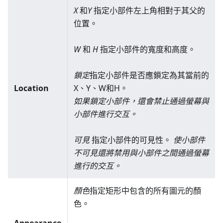
X
和
Y
指定小部件左上角相對于其父的
位置。
W
和
H
指定小部件的寬度和高度。
鎖定
指定小部件是否應鎖定為其當前的
Location
X、Y、W和H。
如果鎖定小部件，還會禁止通過螢幕與
小部件進行交互。
可見
指定小部件的可見性。
使小部件
不可見還將禁用與小部件之間通過螢幕
進行的交互。
顏色
指定矩形中包含的所有圖元的顏
色。