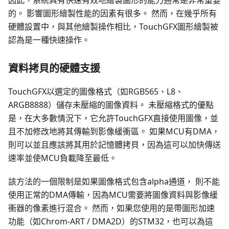
因此，系統具有快速有效地繪製圖形的能力通常是非常重要
的。 影響圖形繪製性能的因素有很多。 然而，在幾乎所有
硬體設置中，與其他繪製操作相比，TouchGFX圖形繪製被
認為是一種快速操作。
資料拷貝的硬體支援
TouchGFX以選定的圖像格式（如RGB565、L8、
ARGB8888）儲存未壓縮的圖像資料。 未壓縮格式的優點
是，在大多數情況下，它允許TouchGFX直接使用圖像，並
且不加修改地將其傳輸到影像緩衝區。 如果MCU有DMA，
則可以並且應該將其用於記憶體拷貝，因為這可以加快傳送
速率並使MCU負載降至最低。
該方法的一個限制是如果圖像格式包含alpha通道， 則不能
使用正常的DMA傳輸，因為MCU需要將圖像資料與影像緩
衝器的像素進行混合。 然而，如果您使用的是帶圖形加速
功能（如Chrom-ART / DMA2D）的STM32，也可以為這