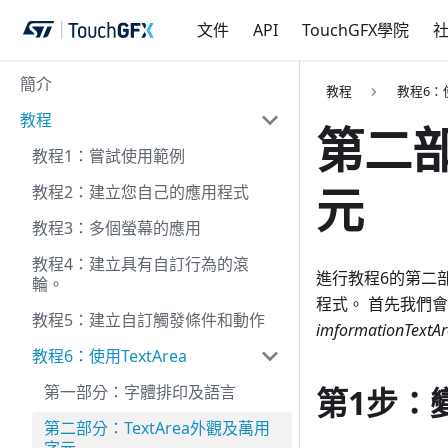
文件
API
TouchGFX學院
簡介
教程
教程6：使
教程
第二部
教程1：嘗試使用範例
元
教程2：建立您自己的應用程式
教程3：多個螢幕的應用
教程4：建立具有自訂行為的滾
進行教程6的第二
輪。
程式。 首先我們會
教程5：建立自訂觸發條件和動作
imformationTextA
教程6：使用TextArea
第一部分：字體排印及語言
第1步：變
第二部分：TextArea外觀及萬用