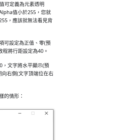
pha值可定義為元素透明
pha值小於255，您就
255，應該就無法看見背
此選項可設定為正值、零(預
教程將行距設定為40。
值為0，文字將水平顯示(預
朝向右側(文字頂端位在右
這樣的情形：