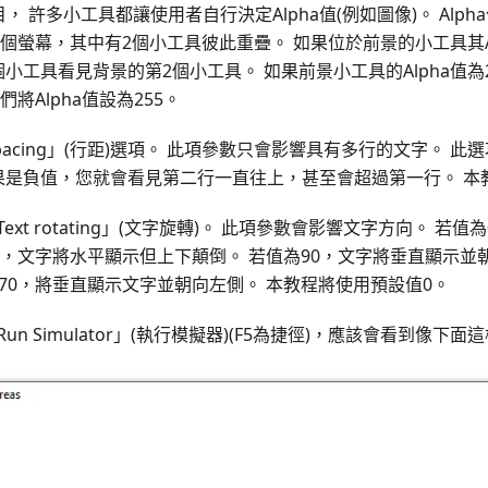
屬項目， 許多小工具都讓使用者自行決定Alpha值(例如圖像)。 Al
個螢幕，其中有2個小工具彼此重疊。 如果位於前景的小工具其Al
小工具看見背景的第2個小工具。 如果前景小工具的Alpha值為
將Alpha值設為255。
 Spacing」(行距)選項。 此項參數只會影響具有多行的文字。 
如果是負值，您就會看見第二行一直往上，甚至會超過第一行。 本
xt rotating」(文字旋轉)。 此項參數會影響文字方向。 若
80，文字將水平顯示但上下顛倒。 若值為90，文字將垂直顯示並
270，將垂直顯示文字並朝向左側。 本教程將使用預設值0。
n Simulator」(執行模擬器)(F5為捷徑)，應該會看到像下面