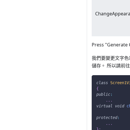
ChangeAppear
Press "Generate C
我們要變更文字色
儲存。 所以請前往
class
Screen1V
{
public
:
.
.
.
virtual
void
c
protected
:
.
.
.
}
;