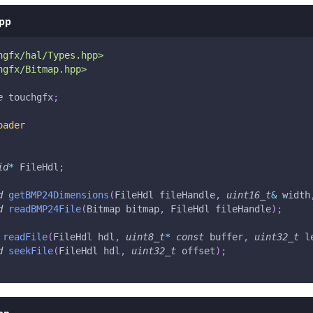
hpp
hgfx/hal/Types.hpp>
hgfx/Bitmap.hpp>
e
 touchgfx
;
oader
id
*
 FileHdl
;
d
getBMP24Dimensions
(
FileHdl fileHandle
,
uint16_t
&
 width
d
readBMP24File
(
Bitmap bitmap
,
 FileHdl fileHandle
)
;
readFile
(
FileHdl hdl
,
uint8_t
*
const
 buffer
,
uint32_t
 l
d
seekFile
(
FileHdl hdl
,
uint32_t
 offset
)
;