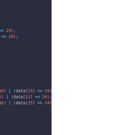
<<
24
)
;
<<
24
)
;
16
)
|
(
data
[
13
]
<<
24
)
;
6
)
|
(
data
[
21
]
<<
24
)
;
16
)
|
(
data
[
25
]
<<
24
)
;