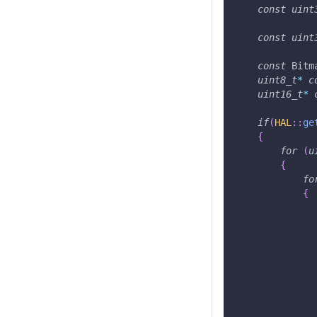
const
uint
const
uint
const
 Bitm
uint8_t
*
c
uint16_t
*
if
(
HAL
::
ge
{
for
(
u
{
fo
{