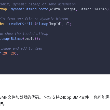
16bit) dynamic bitmap of same dimension
tmap
::
dynamicBitmapCreate
(
width
,
 height
,
 Bitmap
::
RGB565
)
els from BMP file to dynamic bitmap
der
::
readBMP24File
(
Bitmap
(
bmpId
)
,
 f
)
;
ge show the loaded bitmap
itmap
(
Bitmap
(
bmpId
)
)
;
 image and add to View
Y
(
20
,
20
)
;
;
MP文件加载器的代码。 它仅支持24bpp BMP文件。 您可
统。