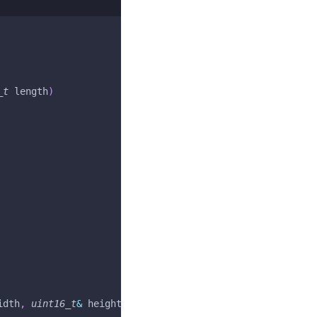
_t
 length
)
idth
,
uint16_t
&
 height
)