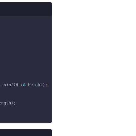
,
uint16_t
&
 height
)
;
ength
)
;