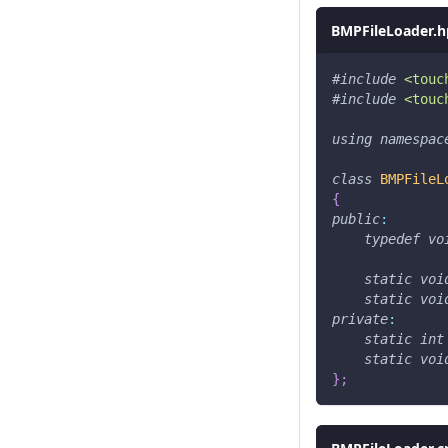
BMPFileLoader.
#
include
<touc
#
include
<touc
using
namespac
class
BMPFileL
{
public
:
typedef
vo
static
voi
static
voi
private
:
static
int
static
voi
}
;