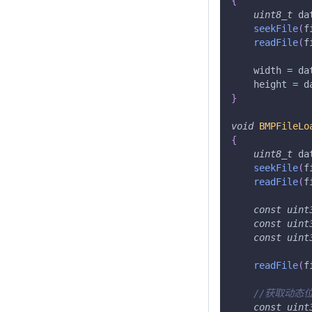
{
uint8_t
 da
seekFile
(
f
readFile
(
f
    width 
=
 da
    height 
=
 d
}
void
BMPFileLo
{
uint8_t
 da
seekFile
(
f
readFile
(
f
const
uint
const
uint
const
uint
readFile
(
f
//获取动态
const
uint