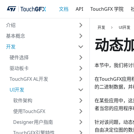
文档
API
TouchGFX 学院
介绍
开发
UI开发
基本概念
动态
开发
硬件选择
本节中，我们将讨论
驱动板卡
TouchGFX AL开发
在TouchGFX
的二进制数据，并
UI开发
软件架构
在某些应用中，这
者当您的应用程序F
使用TouchGFX
Designer用户指南
针对该问题，动态
自由决定位图的数
TouchGFX引擎特性