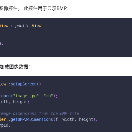
图像控件。 此控件用于显示BMP：
View
:
public
View
e
;
en中加载图像数据：
iew
::
setupScreen
(
)
fopen
(
"image.jpg"
,
"rb"
)
;
idth
,
 height
;
image dimensions from the BMP file
der
::
getBMP24Dimensions
(
f
,
 width
,
 height
)
;
mpId
;