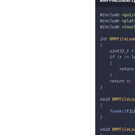
BMPFileLoader.c
#
include
<gui/
#
include
<plat
#
include
<touc
int
BMPFileLoa
{
uint32_t
 r
if
(
r 
!=
 l
{
return
}
return
0
;
}
void
BMPFileLo
{
fseek
(
(
FIL
}
void
BMPFileLo