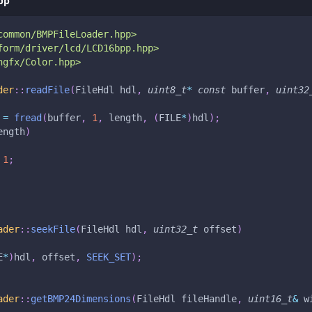
pp
common/BMPFileLoader.hpp>
form/driver/lcd/LCD16bpp.hpp>
hgfx/Color.hpp>
der
::
readFile
(
FileHdl hdl
,
uint8_t
*
const
 buffer
,
uint32
 
=
fread
(
buffer
,
1
,
 length
,
(
FILE
*
)
hdl
)
;
ength
)
1
;
ader
::
seekFile
(
FileHdl hdl
,
uint32_t
 offset
)
E
*
)
hdl
,
 offset
,
SEEK_SET
)
;
ader
::
getBMP24Dimensions
(
FileHdl fileHandle
,
uint16_t
&
 w