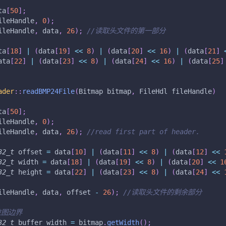
ta
[
50
]
;
ileHandle
,
0
)
;
ileHandle
,
 data
,
26
)
;
//读取头文件的第一部分
ta
[
18
]
|
(
data
[
19
]
<<
8
)
|
(
data
[
20
]
<<
16
)
|
(
data
[
21
]
ata
[
22
]
|
(
data
[
23
]
<<
8
)
|
(
data
[
24
]
<<
16
)
|
(
data
[
25
]
ader
::
readBMP24File
(
Bitmap bitmap
,
 FileHdl fileHandle
)
ta
[
50
]
;
ileHandle
,
0
)
;
ileHandle
,
 data
,
26
)
;
//read first part of header.
32_t
 offset 
=
 data
[
10
]
|
(
data
[
11
]
<<
8
)
|
(
data
[
12
]
<<
32_t
 width 
=
 data
[
18
]
|
(
data
[
19
]
<<
8
)
|
(
data
[
20
]
<<
1
32_t
 height 
=
 data
[
22
]
|
(
data
[
23
]
<<
8
)
|
(
data
[
24
]
<<
ileHandle
,
 data
,
 offset 
-
26
)
;
//读取头文件的剩余部分
位图边界
32_t
 buffer_width 
=
 bitmap
.
getWidth
(
)
;