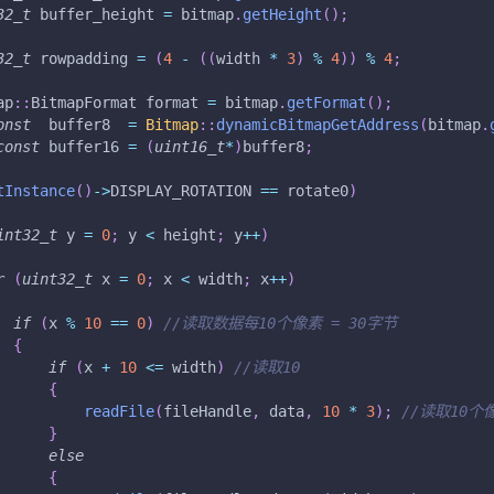
32_t
 buffer_height 
=
 bitmap
.
getHeight
(
)
;
32_t
 rowpadding 
=
(
4
-
(
(
width 
*
3
)
%
4
)
)
%
4
;
ap
::
BitmapFormat format 
=
 bitmap
.
getFormat
(
)
;
onst
  buffer8  
=
Bitmap
::
dynamicBitmapGetAddress
(
bitmap
.
const
 buffer16 
=
(
uint16_t
*
)
buffer8
;
tInstance
(
)
->
DISPLAY_ROTATION 
==
 rotate0
)
int32_t
 y 
=
0
;
 y 
<
 height
;
 y
++
)
r
(
uint32_t
 x 
=
0
;
 x 
<
 width
;
 x
++
)
if
(
x 
%
10
==
0
)
//读取数据每10个像素 = 30字节
{
if
(
x 
+
10
<=
 width
)
//读取10
{
readFile
(
fileHandle
,
 data
,
10
*
3
)
;
//读取10个
}
else
{