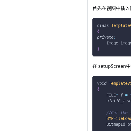
首先在视图中插入
class
Template
{
private
:
    Image imag
}
在 setupScre
void
TemplateV
{
    FILE
*
 f 
=
uint16_t
 w
//Get the 
BMPFileLoa
    BitmapId b