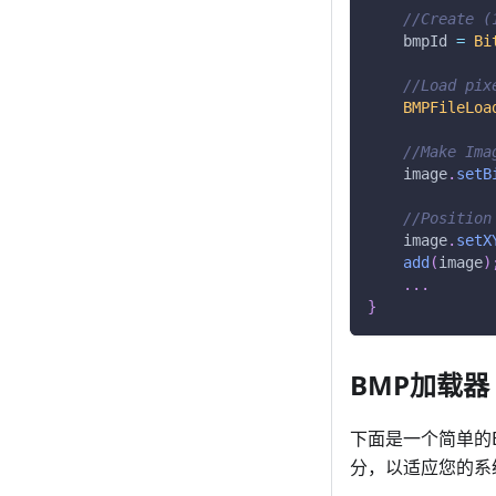
//Create (
    bmpId 
=
Bi
//Load pix
BMPFileLoa
//Make Ima
    image
.
setB
//Position
    image
.
setX
add
(
image
)
.
.
.
}
BMP加载器
下面是一个简单的B
分，以适应您的系