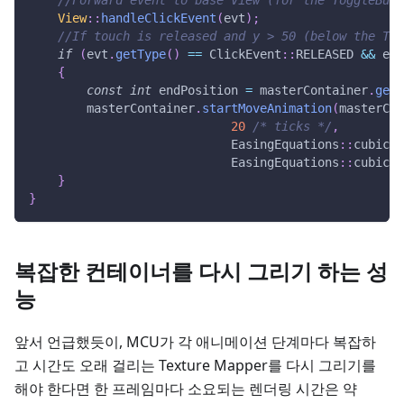
//Forward event to base View (for the ToggleButt
View
::
handleClickEvent
(
evt
)
;
//If touch is released and y > 50 (below the Tog
if
(
evt
.
getType
(
)
==
 ClickEvent
::
RELEASED 
&&
 evt
{
const
int
 endPosition 
=
 masterContainer
.
getY
        masterContainer
.
startMoveAnimation
(
masterCon
20
/* ticks */
,
                            EasingEquations
::
cubicEa
                            EasingEquations
::
cubicEa
}
}
복잡한 컨테이너를 다시 그리기 하는 성
능
앞서 언급했듯이, MCU가 각 애니메이션 단계마다 복잡하
고 시간도 오래 걸리는 Texture Mapper를 다시 그리기를
해야 한다면 한 프레임마다 소요되는 렌더링 시간은 약