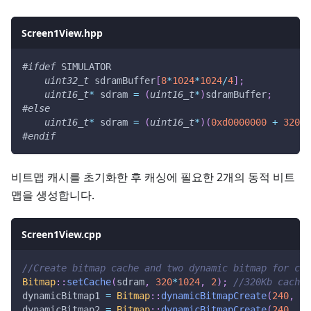
Screen1View.hpp
#
ifdef
SIMULATOR
uint32_t
 sdramBuffer
[
8
*
1024
*
1024
/
4
]
;
uint16_t
*
 sdram 
=
(
uint16_t
*
)
sdramBuffer
;
#
else
uint16_t
*
 sdram 
=
(
uint16_t
*
)
(
0xd0000000
+
320
*
2
#
endif
비트맵 캐시를 초기화한 후 캐싱에 필요한 2개의 동적 비트
맵을 생성합니다.
Screen1View.cpp
//Create bitmap cache and two dynamic bitmap for cac
Bitmap
::
setCache
(
sdram
,
320
*
1024
,
2
)
;
//320Kb cache
dynamicBitmap1 
=
Bitmap
::
dynamicBitmapCreate
(
240
,
32
dynamicBitmap2 
=
Bitmap
::
dynamicBitmapCreate
(
240
,
32