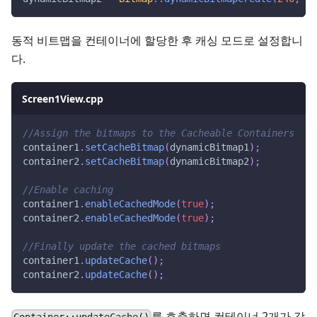
동적 비트맵을 컨테이너에 할당한 후 캐싱 모드로 설정합니
다.
Screen1View.cpp
//Assign the bitmaps to the Cacheable Containers
container1
.
setCacheBitmap
(
dynamicBitmap1
)
;
container2
.
setCacheBitmap
(
dynamicBitmap2
)
;
//Enable caching
container1
.
enableCachedMode
(
true
)
;
container2
.
enableCachedMode
(
true
)
;
//Finally update the cached bitmaps
container1
.
updateCache
(
)
;
container2
.
updateCache
(
)
;
를 호출하면 컨테이너 2개가 각