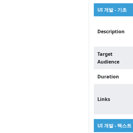
UI 개발 - 기초
Description
Target
Audience
Duration
Links
UI 개발 - 텍스트