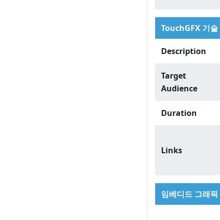
TouchGFX 기술
Description
Target
Audience
Duration
Links
임베디드 그래픽 