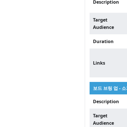
Description
Target
Audience
Duration
Links
보드 브링 업 - 
Description
Target
Audience