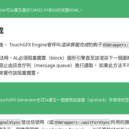
erator可以產生基於CMSIS V1和V2的完整OSAL。
成
TouchGFX Engine會呼叫
渲染算圖完成
的鉤子
OSWrappers:
法時，AL必須阻塞擱置（block）圖形引擎直至該渲染下一個圖
止由訊息佇列（message queue）進行讀取。 如果此方法
來實作該阻塞擱置。
ouchGFX Generator也可以產生一個使用自旋鎖（spinlock）作等待的
發出信號時（或
所用的旗
gnalVSync
OSWrappers::waitForVSync