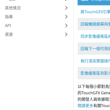
其他情況
將TouchGF
指導
回報觸摸銀幕與
API
資源
同步影像緩衝區
回報下一個可用
執行渲染算圖操
影像緩衝區到影
以下每個小節對為實
的TouchGFX 
的開發人員依據程式
閱讀更多
有關Touc