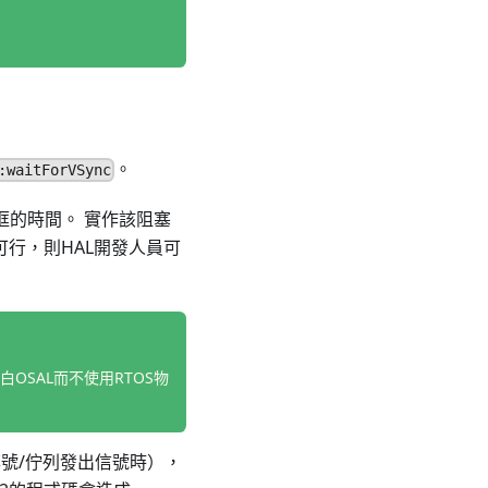
。
:waitForVSync
框的時間。 實作該阻塞
不可行，則HAL開發人員可
空白OSAL而不使用RTOS物
號/佇列發出信號時），