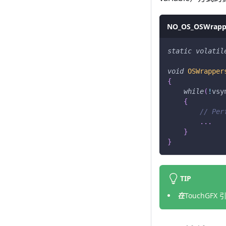
NO_OS_OSWrapp
static
volatil
void
OSWrapper
{
while
(
!
vsy
{
// Per
.
.
.
}
}
TIP
在
TouchG