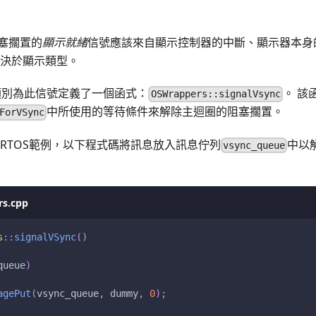
塞擱置的
顯示就緒
信號應該來自顯示控制器的中斷、顯示器本身
取決於顯示類型。
類別為此信號定義了一個函式：
。 該
OSWrappers::signalVsync
中所使用的等待條件來解除主迴圈的阻塞擱置。
ForVSync
S RTOS範例，以下程式碼將訊息放入訊息佇列
中以解
vsync_queue
s.cpp
s
::
signalVSync
(
)
queue
)
agePut
(
vsync_queue
,
 dummy
,
0
)
;