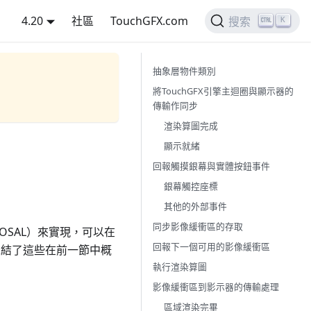
4.20
社區
TouchGFX.com
K
搜索
抽象層物件類別
將TouchGFX引擎主迴圈與顯示器的
傳輸作同步
渲染算圖完成
顯示就緒
回報觸摸銀幕與實體按鈕事件
銀幕觸控座標
其他的外部事件
同步影像緩衝區的存取
（OSAL）來實現，可以在
回報下一個可用的影像緩衝區
表總結了這些在前一節中概
執行渲染算圖
影像緩衝區到影示器的傳輸處理
區域渲染完畢