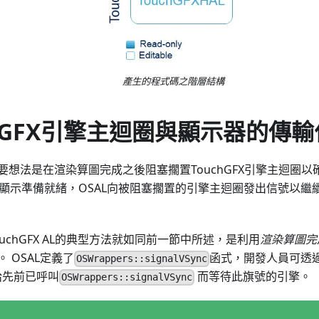
產生的程式碼之階層結構
chGFX引擎主迴圈與顯示器的傳
要想法是在渲染算圖完成之後阻塞擱置TouchGFX引擎主迴圈
一旦顯示準備就緒，OSAL向被阻塞擱置的引擎主迴圈發出信號以
uchGFX AL的典型方法就如同前一節中所述，是利用
渲染算圖完
 OSAL定義了
函式，開發人員可透
OSWrappers::signalVSync
）給先前已呼叫
而等待此旗號的引擎。
OSWrappers::signalVSync