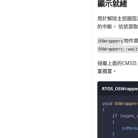
顯示就緒
用於解除主迴圈阻
的中斷。 信號源
物件
OSWrappers
OSWrappers::wait
接繼上面的CMSI
塞擱置。
RTOS_OSWrapper
void
OSWrapper
{
if
(
vsync_
{
osMess
}