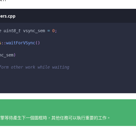
ers.cpp
e
uint8_t
 vsync_sem 
=
0
;
s
::
waitForVSync
(
)
nc_sem
)
form other work while waiting
FX 引擎等待產生下一個圖框時，其他任務可以執行重要的工作。