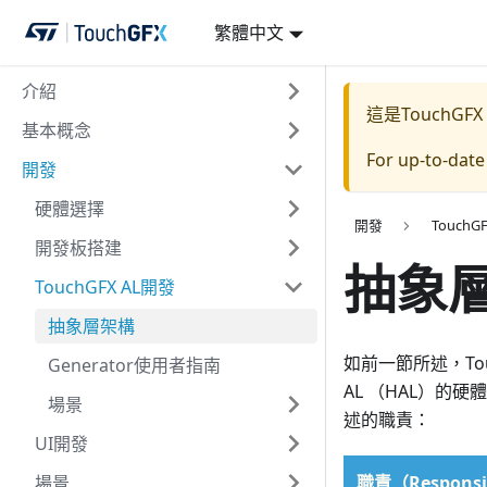
繁體中文
介紹
這是TouchGFX
基本概念
For up-to-dat
開發
硬體選擇
開發
TouchG
開發板搭建
抽象
TouchGFX AL開發
抽象層架構
如前一節所述，To
Generator使用者指南
AL （HAL）的
場景
述的職責：
UI開發
場景
職責（Responsib