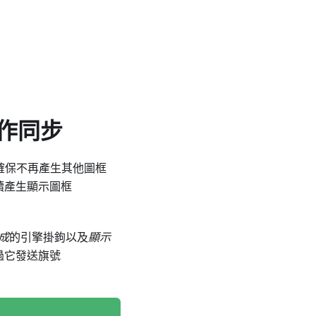
輸作同步
以確保不再產生其他圖框
繼續產生顯示圖框
成
的引擎掛鉤以及
顯示
過它發送旗號