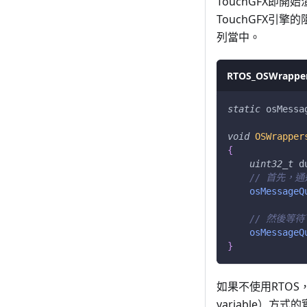
TouchGFX即開始
TouchGFX引
列當中。
RTOS_OSWrapper
static
 osMessa
void
OSWrapper
{
uint32_t
 d
// 首先，
osMessageQ
// 然後等待
osMessageQ
}
如果不使用RTOS，To
variable）方式