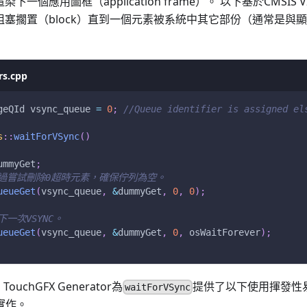
渲染下一個應用圖框（application frame）。 以下基於CMSI
擎的阻塞擱置（block）直到一個元素被系統中其它部份（通常是
s.cpp
geQId vsync_queue 
=
0
;
//Queue identifier is assigned el
s
::
waitForVSync
(
)
ummyGet
;
通過嘗試刪除0超時元素，確保佇列為空。
ueueGet
(
vsync_queue
,
&
dummyGet
,
0
,
0
)
;
下一次VSYNC。
ueueGet
(
vsync_queue
,
&
dummyGet
,
0
,
 osWaitForever
)
;
uchGFX Generator為
提供了以下使用揮發性易失變
waitForVSync
的實作。