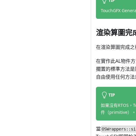
TIP
TouchGFX Gen
渲染算圖完
在渲染算圖完成之後， 
在實作此AL物件方
擱置的標準方法是阻
自由使用任何方法
TIP
如果沒有RTOS，T
件（primitive）。
當
OSWrappers::si