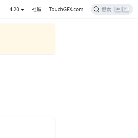
4.20
社區
TouchGFX.com
K
搜索