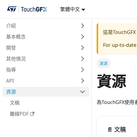
繁體中文
介紹
這是TouchGFX
基本概念
For up-to-dat
開發
其他情況
資源
指導
資源
API
資源
為TouchGFX使
文稿
離線PDF
📄️
文稿