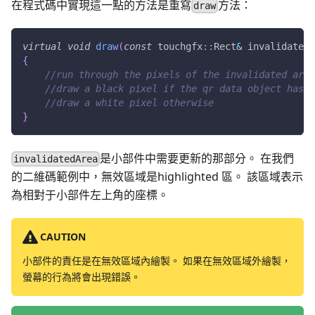
在程式碼中實現這一點的方法是重寫
方法：
draw
virtual
void
draw
(
const
 touchgfx
::
Rect
&
 invalidatedA
{
//run through the pixels of the invalidated area
//draw a black pixel if the qr data object has a
//draw a white pixel otherwise
}
是小部件中需要更新的那部分。 在我們
invalidatedArea
的二維碼範例中，無效區域是highlighted 區。 該區域表示
為相對于小部件左上角的座標。
CAUTION
小部件的責任是在無效區域內繪製。 如果在無效區域外繪製，
螢幕的行為將會出現錯誤。