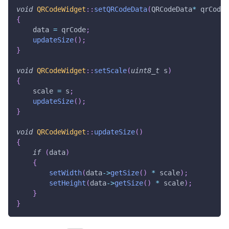
void
QRCodeWidget
::
setQRCodeData
(
QRCodeData
*
 qrCode
)
{
    data 
=
 qrCode
;
updateSize
(
)
;
}
void
QRCodeWidget
::
setScale
(
uint8_t
 s
)
{
    scale 
=
 s
;
updateSize
(
)
;
}
void
QRCodeWidget
::
updateSize
(
)
{
if
(
data
)
{
setWidth
(
data
->
getSize
(
)
*
 scale
)
;
setHeight
(
data
->
getSize
(
)
*
 scale
)
;
}
}