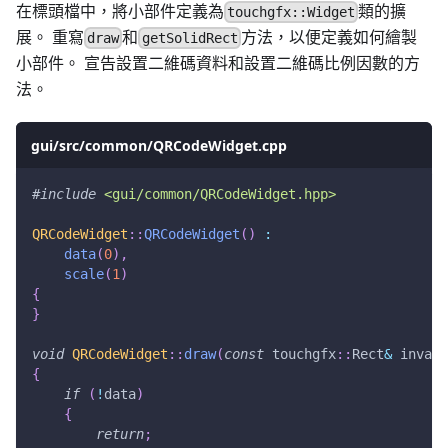
在標頭檔中，將小部件定義為
類的擴
touchgfx::Widget
展。 重寫
和
方法，以便定義如何繪製
draw
getSolidRect
小部件。 宣告設置二維碼資料和設置二維碼比例因數的方
法。
gui/src/common/QRCodeWidget.cpp
#
include
<gui/common/QRCodeWidget.hpp>
QRCodeWidget
::
QRCodeWidget
(
)
:
data
(
0
)
,
scale
(
1
)
{
}
void
QRCodeWidget
::
draw
(
const
 touchgfx
::
Rect
&
 invali
{
if
(
!
data
)
{
return
;