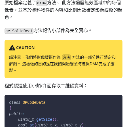
原始檔案定義了
方法。 此方法遍歷無效區域中的每個
draw
像素，並基於資料物件的內容和比例因數確定影像緩衝的顏
色。
方法報告小部件為完全實心。
getSolidRect
CAUTION
請注意，我們將影像緩衝作為
方法的一部分進行鎖定和
方法
解鎖。 這樣做的目的是在我們開始繪製時確保DMA完成了繪
製。
程式碼還使用小類/介面存取二維碼資料：
class
QRCodeData
{
public
:
uint8_t
getSize
(
)
;
bool
at
(
uint8_t
 x
,
uint8_t
 y
)
;