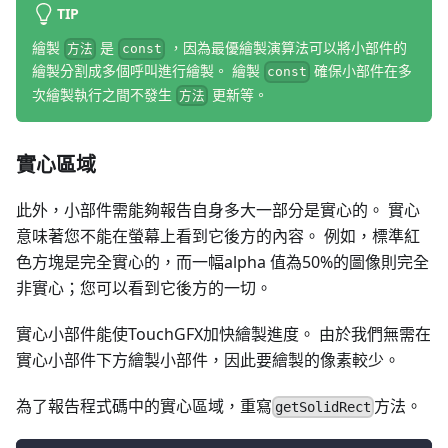
TIP
繪製
是
，因為最優繪製演算法可以將小部件的
方法
const
繪製分割成多個呼叫進行繪製。 繪製
確保小部件在多
const
次繪製執行之間不發生
更新等。
方法
實心區域
此外，小部件需能夠報告自身多大一部分是實心的。 實心
意味著您不能在螢幕上看到它後方的內容。 例如，標準紅
色方塊是完全實心的，而一幅alpha 值為50%的圖像則完全
非實心；您可以看到它後方的一切。
實心小部件能使TouchGFX加快繪製進度。 由於我們無需在
實心小部件下方繪製小部件，因此要繪製的像素較少。
為了報告程式碼中的實心區域，重寫
方法。
getSolidRect