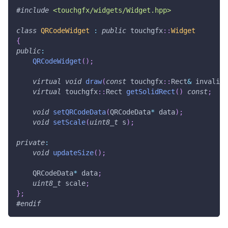
#
include
<touchgfx/widgets/Widget.hpp>
class
QRCodeWidget
:
public
 touchgfx
::
Widget
{
public
:
QRCodeWidget
(
)
;
virtual
void
draw
(
const
 touchgfx
::
Rect
&
 invalida
virtual
 touchgfx
::
Rect 
getSolidRect
(
)
const
;
void
setQRCodeData
(
QRCodeData
*
 data
)
;
void
setScale
(
uint8_t
 s
)
;
private
:
void
updateSize
(
)
;
    QRCodeData
*
 data
;
uint8_t
 scale
;
}
;
#
endif