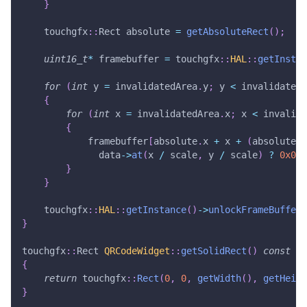
}
    touchgfx
::
Rect absolute 
=
getAbsoluteRect
(
)
;
uint16_t
*
 framebuffer 
=
 touchgfx
::
HAL
::
getInstan
for
(
int
 y 
=
 invalidatedArea
.
y
;
 y 
<
 invalidatedA
{
for
(
int
 x 
=
 invalidatedArea
.
x
;
 x 
<
 invalida
{
            framebuffer
[
absolute
.
x 
+
 x 
+
(
absolute
.
y
              data
->
at
(
x 
/
 scale
,
 y 
/
 scale
)
?
0x000
}
}
    touchgfx
::
HAL
::
getInstance
(
)
->
unlockFrameBuffer
(
}
touchgfx
::
Rect 
QRCodeWidget
::
getSolidRect
(
)
const
{
return
 touchgfx
::
Rect
(
0
,
0
,
getWidth
(
)
,
getHeigh
}