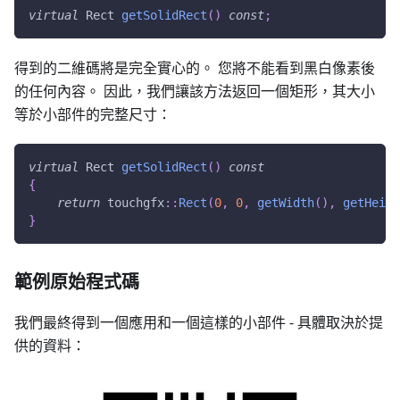
virtual
 Rect 
getSolidRect
(
)
const
;
得到的二維碼將是完全實心的。 您將不能看到黑白像素後
的任何內容。 因此，我們讓該方法返回一個矩形，其大小
等於小部件的完整尺寸：
virtual
 Rect 
getSolidRect
(
)
const
{
return
 touchgfx
::
Rect
(
0
,
0
,
getWidth
(
)
,
getHeigh
}
範例原始程式碼
我們最終得到一個應用和一個這樣的小部件 - 具體取決於提
供的資料：