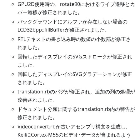
GPU2D使用時の、rotate90におけるワイプ遷移とカ
バー遷移が修正されました。
バックグラウンドにアルファが存在しない場合の
LCD32bpp::fillBufferが修正されました。
RTLテキストの書き込み時の数値の小数部が修正さ
れました。
回転したディスプレイのSVGストロークが修正され
ました。
回転したディスプレイのSVGグラデーションが修正
されました。
translation.rbのバグが修正され、追加の列の処理が
改善されました。
ドキュメント分類に関するtranslation.rb内の警告が
修正されました。
Videoconvert.rbが古いアセンブリ構文を生成し、
KeilにCortex-M55のビデオ･データが含まれるよう