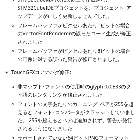
STM32CubeIDEプロジェクトを、プロジェクト･ア
ップデータが正しく更新しませんでした。
フレームバッファがピクセルあたり1ビットの場合
のVectorFontRendererの誤ったコード生成が修正
されました。
フレームバッファがピクセルあたり8ビットの場合
の画像に対する誤った警告が修正されました。
TouchGFXコアのバグ修正:
非マップド･フォントの使用時のglyph 0x0E33のタ
イ語のレンダリングが修正されました。
フォントの文字あたりのカーニング･ペアが255を超
えるとフォント･コンバータがクラッシュしていまし
た。 255を超えるとペアは追加されず、警告が発行
されるようになりました。
サポートされていない64ビットPNGフォーマット