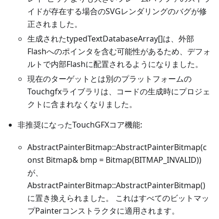
イドが存在する場合のSVGレンダリングのバグが修
正されました。
生成されたtypedTextDatabaseArray[]は、外部
Flashへのポインタを含む可能性があるため、デフォ
ルトで内部Flashに配置されるようになりました。
現在のターゲットとは別のプラットフォームの
Touchgfxライブラリは、コードの生成時にプロジェ
クトに含まれなくなりました。
非推奨になったTouchGFXコア機能:
AbstractPainterBitmap::AbstractPainterBitmap(c
onst Bitmap& bmp = Bitmap(BITMAP_INVALID))
が、
AbstractPainterBitmap::AbstractPainterBitmap()
に置き換えられました。 これはすべてのビットマッ
プPainterコンストラクタに適用されます。