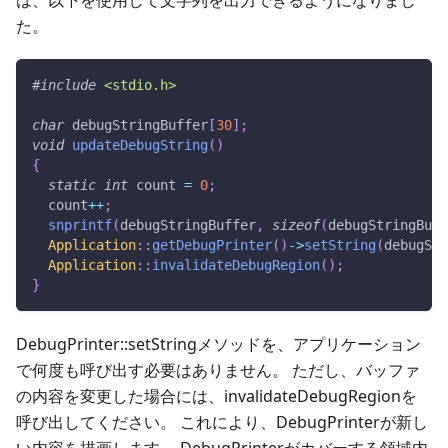
た。
#
include
<stdio.h>
char
 debugStringBuffer
[
30
]
;
void
updateDebugString
(
)
{
static
int
 count 
=
0
;
  count
++
;
snprintf
(
debugStringBuffer
,
sizeof
(
debugStringBuff
Application
::
getDebugPrinter
(
)
->
setString
(
debugStr
Application
::
invalidateDebugRegion
(
)
;
}
DebugPrinter::setStringメソッドを、アプリケーション
で何度も呼び出す必要はありません。 ただし、バッファ
の内容を変更した場合には、invalidateDebugRegionを
呼び出してください。 これにより、DebugPrinterが新し
い内容を描画します。 DebugPrinterがカバーする領域内