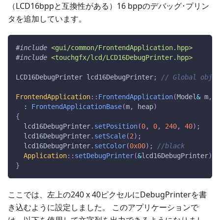
（LCD16bppと互換性がある）16 bppのデバッグ･プリン
タを追加しています。
#
include
<gui/common/FrontendApplication.hpp>
#
include
<touchgfx/lcd/LCD16DebugPrinter.hpp>
LCD16DebugPrinter lcd16DebugPrinter
;
// Global objec
FrontendApplication
::
FrontendApplication
(
Model
&
 m
,
 F
:
FrontendApplicationBase
(
m
,
 heap
)
{
  lcd16DebugPrinter
.
setPosition
(
0
,
0
,
240
,
40
)
;
  lcd16DebugPrinter
.
setScale
(
2
)
;
  lcd16DebugPrinter
.
setColor
(
0x00
)
;
//black
Application
::
setDebugPrinter
(
&
lcd16DebugPrinter
)
;
}
ここでは、左上の240 x 40ピクセルにDebugPrinterを書
き込むように設定しました。 このアプリケーションで
は、以下を使用して文字列を出力できるようになりまし