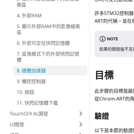
衝區
許多STM32控制器
4. 外部RAM
ART的代稱，並
5. 顯示外部RAM中的影像緩衝
區
NOTE
6. 外部可定址快閃記憶體
如果的開發版不支援
7. 區塊模式下的外部快閃記憶
體
8. 硬體加速器
目標
9. 觸控控制器
此步驟的目標是啟動
10. 按鈕
從Chrom-AR
11. 快閃記憶體下載
TouchGFX AL開發
驗證
UI開發
以下是本節的驗證