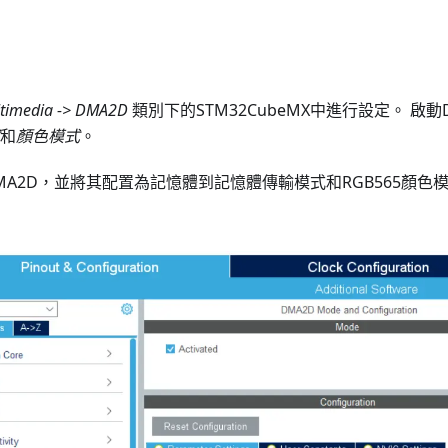
timedia -> DMA2D
類別下的STM32CubeMX中進行設定。 啟
和
顏色模式
。
A2D，並將其配置為記憶體到記憶體傳輸模式和RGB565顏色