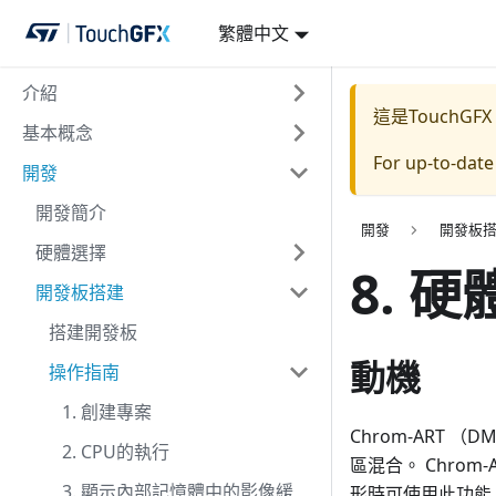
繁體中文
介紹
這是TouchGFX
基本概念
For up-to-dat
開發
開發簡介
開發
開發板
硬體選擇
8. 
開發板搭建
搭建開發板
動機
操作指南
1. 創建專案
Chrom-ART
2. CPU的執行
區混合。 Chro
3. 顯示內部記憶體中的影像緩
形時可使用此功能