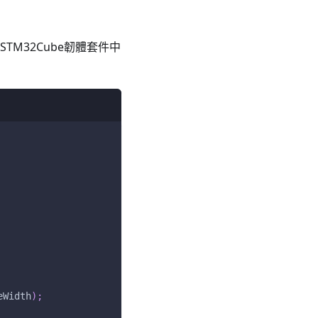
M32Cube韌體套件中
eWidth
)
;