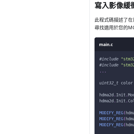
寫入影像緩
此程式碼描述了在
尋找適用於您的M
main.c
#
include
"stm3
#
include
"stm3
.
.
.
uint32_t
 color
hdma2d
.
Init
.
Mo
hdma2d
.
Init
.
Co
MODIFY_REG
(
hdm
MODIFY_REG
(
hdm
MODIFY_REG
(
hdm