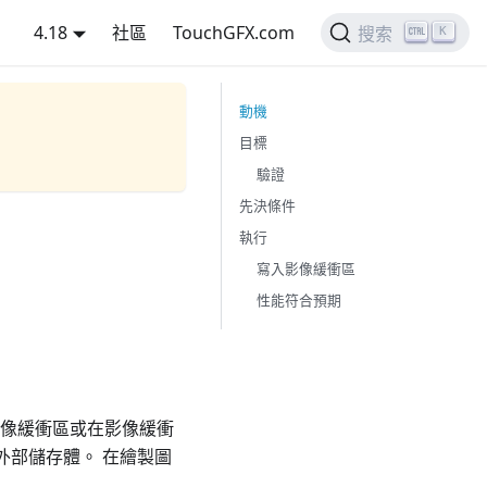
4.18
社區
TouchGFX.com
K
搜索
動機
目標
驗證
先決條件
執行
寫入影像緩衝區
性能符合預期
至影像緩衝區或在影像緩衝
或外部儲存體。 在繪製圖
。