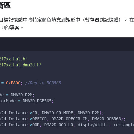
衝區
目標記憶體中將特定顏色填充到矩形中（暫存器到記憶體）。 在ST
CU的專案。
2f7xx_hal.h"
2f7xx_hal_dma2d.h"
 
=
0xF800
;
//Red in RGB565
de 
=
 DMA2D_R2M
;
lorMode 
=
 DMA2D_RGB565
;
a2d
.
Instance
->
CR
,
 DMA2D_CR_MODE
,
 DMA2D_R2M
)
;
a2d
.
Instance
->
OPFCCR
,
 DMA2D_OPFCCR_CM
,
 DMA2D_RGB565
)
;
a2d
.
Instance
->
OOR
,
 DMA2D_OOR_LO
,
 displayWidth 
-
 rectangl