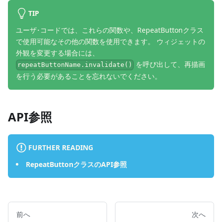
TIP
ユーザ･コードでは、これらの関数や、RepeatButtonクラス
で使用可能なその他の関数を使用できます。 ウィジェットの
外観を変更する場合には、
を呼び出して、再描画
repeatButtonName.invalidate()
を行う必要があることを忘れないでください。
API参照
FURTHER READING
RepeatButtonクラスのAPI参照
前へ
次へ