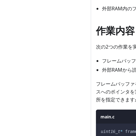
外部RAM内の
作業内容
次の2つの作業を
フレームバッフ
外部RAMから
フレームバッファ
スへのポインタを
所を指定できます
main.c
uint16_t
*
 fram