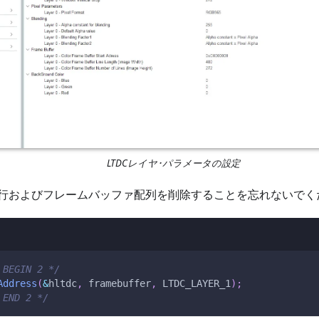
LTDCレイヤ･パラメータの設定
行およびフレームバッファ配列を削除することを忘れないでく
 BEGIN 2 */
Address
(
&
hltdc
,
 framebuffer
,
 LTDC_LAYER_1
)
;
 END 2 */