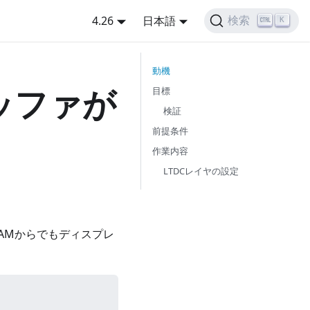
4.26
日本語
検索
K
動機
バッファが
目標
検証
前提条件
作業内容
LTDCレイヤの設定
AMからでもディスプレ