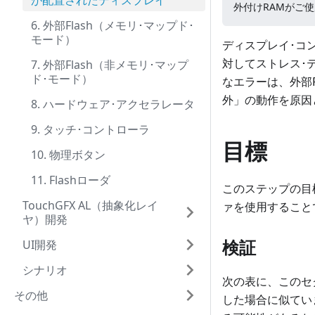
が配置されたディスプレイ
外付けRAMがご
6. 外部Flash（メモリ･マップド･
モード）
ディスプレイ･コ
対してストレス･
7. 外部Flash（非メモリ･マップ
ド･モード）
なエラーは、外部
外」の動作を原因
8. ハードウェア･アクセラレータ
9. タッチ･コントローラ
目標
10. 物理ボタン
11. Flashローダ
このステップの目
TouchGFX AL（抽象化レイ
ァを使用すること
ヤ）開発
検証
UI開発
シナリオ
次の表に、このセ
その他
した場合に似てい