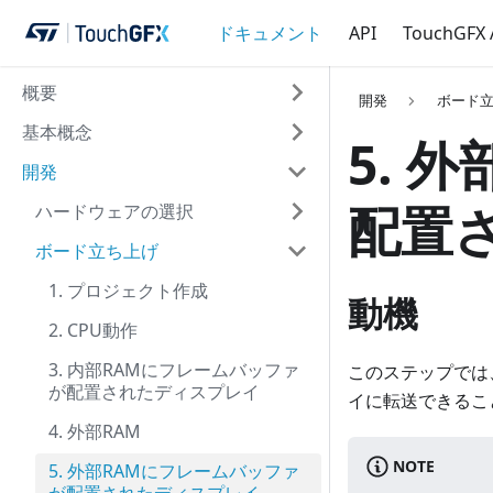
ドキュメント
API
TouchGFX
概要
開発
ボード
基本概念
5. 
開発
配置
ハードウェアの選択
ボード立ち上げ
1. プロジェクト作成
動機
2. CPU動作
3. 内部RAMにフレームバッファ
このステップでは
が配置されたディスプレイ
イに転送できるこ
4. 外部RAM
NOTE
5. 外部RAMにフレームバッファ