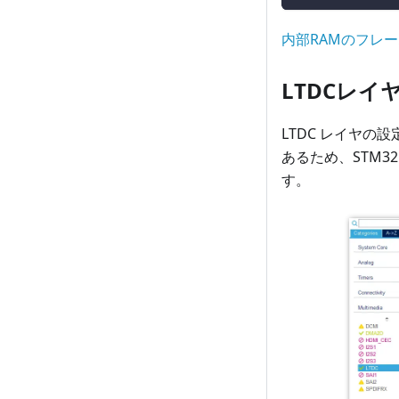
内部RAMのフレ
LTDCレイ
LTDC レイヤ
あるため、STM3
す。