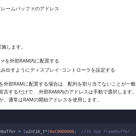
フレームバッファのアドレス
実施します。
ァを外部RAM内に配置する
読み出すようにディスプレイ･コントローラを設定する
を外部RAMに配置する場合は、配列を割り当てないことが一般
宣言するだけで、 外部RAM内のアドレスは手動で選択します。
が、通常はRAMの開始アドレスを使用します。
ebuffer 
=
(
uint16_t
*
)
0xC0000000
;
//16 bpp framebuffer