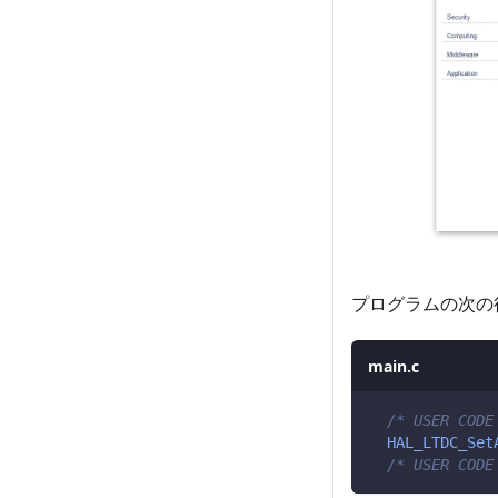
プログラムの次の
main.c
/* USER CODE
HAL_LTDC_Set
/* USER CODE