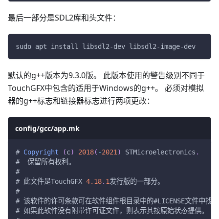
最后一部分是SDL2库和头文件：
sudo apt install libsdl2-dev libsdl2-image-dev
默认的g++版本为9.3.0版。 此版本使用的警告级别不同于
TouchGFX中包含的适用于Windows的g++。 必须对模拟
器的g++标志和链接器标志进行两项更改：
config/gcc/app.mk
#
Copyright
(
c
)
2018
(
-
2021
)
 STMicroelectronics
.
#  保留所有权利。
#
# 此文件是TouchGFX 
4.18
.
1
发行版的一部分。
#
# 该软件的许可条款可在软件组件根目录中的#LICENSE文件中找
# 如果此软件没有附带许可证文件，则表示其按原始状态提供。