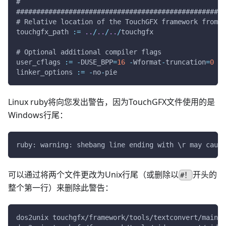
#
####################################################
#
Relative location of the TouchGFX framework from r
touchgfx_path 
:
=
.
.
/
.
.
/
.
.
/
touchgfx
#
Optional additional compiler flags
user_cflags 
:
=
-
DUSE_BPP
=
16
-
Wformat
-
truncation
=
0
linker_options 
:
=
-
no
-
pie
Linux ruby将向您发出警告，因为TouchGFX文件使用的是
Windows行尾：
ruby: warning: shebang line ending with \r may cause
可以通过将两个文件更改为Unix行尾（或删除以
开头的
#！
整个第一行）来删除此警告：
dos2unix touchgfx/framework/tools/textconvert/main.r